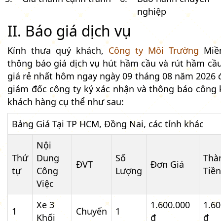
nghiệp
II. Báo giá dịch vụ
Kính thưa quý khách,
Công ty Môi Trường
Miề
thông báo giá dịch vụ hút hầm cầu và rút hầm cầu
giá rẻ nhất hôm ngay ngày 09 tháng 08 năm 2026 
giám đốc công ty ký xác nhận và thông báo công k
khách hàng cụ thể như sau:
Bảng Giá Tại TP HCM, Đồng Nai, các tỉnh khác
Nội
Thứ
Dung
Số
Thà
ĐVT
Đơn Giá
tự
Công
Lượng
Tiền
Việc
Xe 3
1.600.000
1.60
1
Chuyến
1
Khối
đ
đ