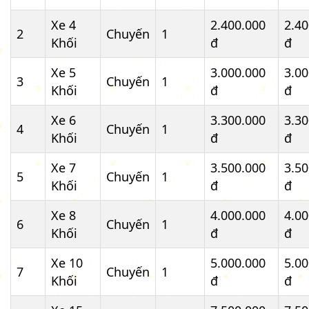
Xe 4
2.400.000
2.40
2
Chuyến
1
Khối
đ
đ
Xe 5
3.000.000
3.00
3
Chuyến
1
Khối
đ
đ
Xe 6
3.300.000
3.30
4
Chuyến
1
Khối
đ
đ
Xe 7
3.500.000
3.50
5
Chuyến
1
Khối
đ
đ
Xe 8
4.000.000
4.00
6
Chuyến
1
Khối
đ
đ
Xe 10
5.000.000
5.00
7
Chuyến
1
Khối
đ
đ