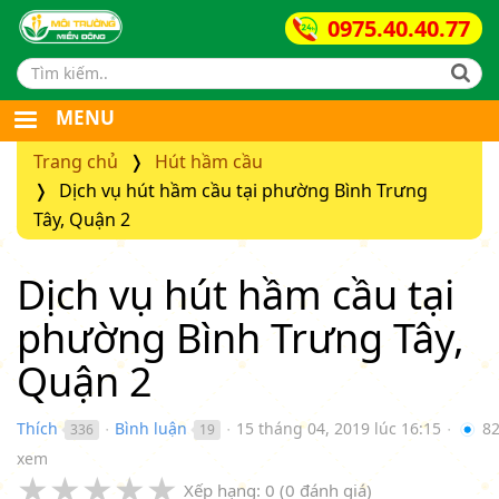
0975.40.40.77
Search form
MENU
Trang chủ
Hút hầm cầu
Dịch vụ hút hầm cầu tại phường Bình Trưng
Tây, Quận 2
Dịch vụ hút hầm cầu tại
phường Bình Trưng Tây,
Quận 2
Thích
Bình luận
15 tháng 04, 2019 lúc 16:15
82
336
19
●
●
●
xem
★
★
★
★
★
Xếp hạng:
0
(
0
đánh giá)