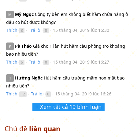
Mỹ Ngọc
Công ty bên em không biết hầm chứa nằng ở
M
đâu có hút được không?
Thích
Trả lời
15 tháng 04, 2019 lúc 16:30
8
0
●
●
Pà Thảo
Giá cho 1 lần hút hầm cầu phòng trọ khoảng
P
bao nhiêu tiền?
Thích
Trả lời
15 tháng 04, 2019 lúc 16:27
6
0
●
●
Hường Ngốc
Hút hầm cầu trường mầm non mất bao
H
nhiêu tiền?
Thích
Trả lời
15 tháng 04, 2019 lúc 16:26
12
0
●
●
+ Xem tất cả 19 bình luận
Chủ đề
liên quan