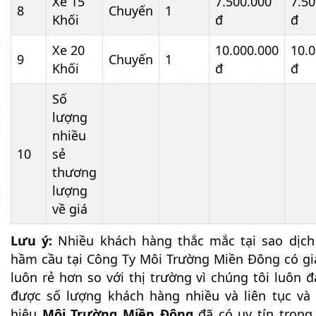
Xe 15
7.500.000
7.50
8
Chuyến
1
Khối
đ
đ
Xe 20
10.000.000
10.0
9
Chuyến
1
Khối
đ
đ
Số
lượng
nhiều
10
sẻ
thương
lượng
về giá
Lưu ý:
Nhiều khách hàng thắc mắc tại sao dịch
hầm cầu tại Công Ty Môi Trường Miền Đông có gi
luôn rẻ hơn so với thị trường vì chúng tôi luôn 
được số lượng khách hàng nhiều và liên tục và
hiệu
Môi Trường Miền Đông
đã có uy tín trong