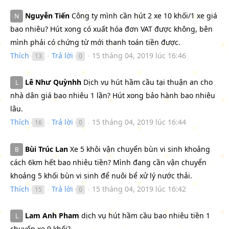
Nguyễn Tiến
Công ty mình cần hút 2 xe 10 khối/1 xe giá
N
bao nhiêu? Hút xong có xuất hóa đơn VAT được không, bên
mình phải có chứng từ mới thanh toán tiền được.
Thích
Trả lời
15 tháng 04, 2019 lúc 16:46
13
0
●
●
Lê Như Quỳnhh
Dịch vụ hút hầm cầu tại thuận an cho
L
nhà dân giá bao nhiêu 1 lần? Hút xong bảo hành bao nhiêu
lâu.
Thích
Trả lời
15 tháng 04, 2019 lúc 16:44
16
0
●
●
Bùi Trúc Lan
Xe 5 khôi vận chuyển bùn vi sinh khoảng
B
cách 6km hết bao nhiêu tiền? Mình đang cần vận chuyển
khoảng 5 khối bùn vi sinh để nuôi bể xử lý nước thải.
Thích
Trả lời
15 tháng 04, 2019 lúc 16:42
15
0
●
●
Lam Anh Pham
dịch vụ hút hầm cầu bao nhiêu tiền 1
L
chuyến xe 9 khối?