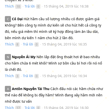
Thích
Trả lời
15 tháng 04, 2019 lúc 16:38
10
0
●
●
Cỏ Dại
Hút hầm cầu số lượng nhiều có được giảm giá
C
không? Bên công ty mình dự kiến sẽ cho hút hết cả công ty
đó, nếu giá mềm thì mình sẽ ký hợp đồng làm ăn lâu dài,
bên mình dự kiến 1 năm cho hút 2 lần đó.
Thích
Trả lời
15 tháng 04, 2019 lúc 16:35
8
0
●
●
Nguyễn Ái My
Nên lắp đặt ống thoát hơi Ø bao nhiêu
N
cho hầm chứa 6 mét khối? Mình sợ bồn cầu bí hơi rồi nó nổ
là chết đó.
Thích
Trả lời
15 tháng 04, 2019 lúc 16:34
3
0
●
●
Antôn Nguyễn Tài Thu
Cách đấu nói các hầm chứa như
A
thế nào để không bị đầy hầm? Mình đang xây hầm mới nên
nhờ được tư vấn
Thích
Trả lời
15 tháng 04, 2019 lúc 16:30
17
0
●
●