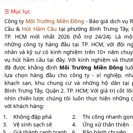
☰ Mục lục
Công ty
Môi Trường Miền Đông
- Báo giá dịch vụ 
Cầu &
Hút Hầm Cầu
tại phường Bình Trưng Tây, 
TP. HCM mới nhất 2026 (hỗ trợ 24/24). Là mộ
những công ty hàng đầu tại TP. HCM, với đội n
nhân và kỹ sư có kinh nghiệm trên 10+ năm chuy
vụ hút hầm cầu tại đây. Với kinh nghiệm và thươ
đã được khẳng định
Môi Trường Miền Đông
luô
lựa chọn hàng đầu cho công ty - xí nghiệp, nh
khạch sạn, khu chung cư và những hộ dân tại
Bình Trưng Tây, Quận 2. TP. HCM; Với giá trị cốt lõ
nhìn chiến lược chúng tôi luôn thực hiện những 
với khách hàng:
Không đập phá
Thi công nhanh gọn
Vệ sinh sạch sẽ
Ứng xử thân thiện
Giá thành cạnh tranh
Bảo hành chuyên