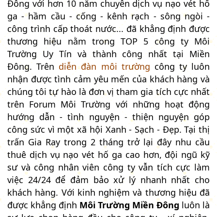
Đông với hơn 10 năm chuyên dịch vụ nạo vét hố
ga - hầm cầu - cống - kênh rạch - sông ngòi -
công trình cấp thoát nước... đã khẳng định được
thương hiệu nằm trong TOP 5 công ty Môi
Trường Uy Tín và thành công nhất tại Miền
Đông. Trên
diễn đàn môi trường
công ty luôn
nhận được tình cảm yêu mến của khách hàng và
chúng tôi tự hào là đơn vị tham gia tích cực nhất
trên Forum Môi Trường với những hoạt động
hướng dẫn - tình nguyện - thiện nguyện góp
công sức vì một xã hội Xanh - Sạch - Đẹp. Tại thị
trấn Gia Ray trong 2 tháng trở lại đây nhu cầu
thuê dịch vụ nạo vét hố ga cao hơn, đội ngũ kỹ
sư và công nhân viên công ty vẫn tích cực làm
việc 24/24 để đảm bảo xử lý nhanh nhất cho
khách hàng. Với kinh nghiệm và thương hiệu đã
được khẳng định
Môi Trường Miền Đông
luôn là