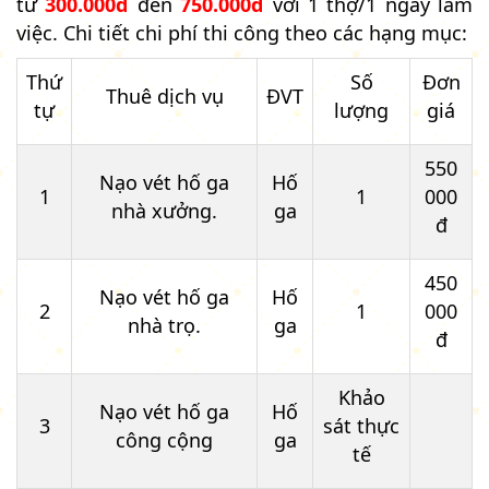
từ
300.000đ
đến
750.000đ
với 1 thợ/1 ngày làm
việc. Chi tiết chi phí thi công theo các hạng mục:
Thứ
Số
Đơn
Thuê dịch vụ
ĐVT
tự
lượng
giá
550
Nạo vét hố ga
Hố
1
1
000
nhà xưởng.
ga
đ
450
Nạo vét hố ga
Hố
2
1
000
nhà trọ.
ga
đ
Khảo
Nạo vét hố ga
Hố
3
sát thực
công cộng
ga
tế