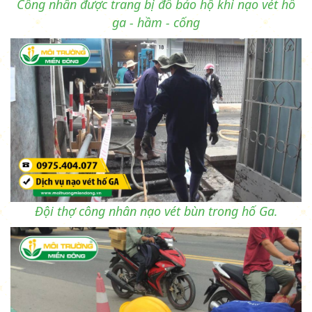
Công nhân được trang bị đồ bảo hộ khi nạo vét hố
ga - hầm - cống
Đội thợ công nhân nạo vét bùn trong hố Ga.