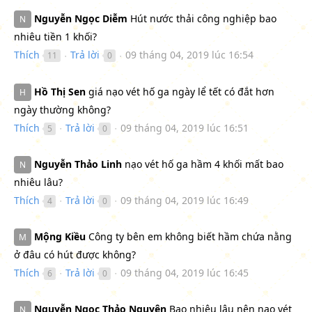
Nguyễn Ngọc Diễm
Hút nước thải công nghiệp bao
N
nhiêu tiền 1 khối?
Thích
Trả lời
09 tháng 04, 2019 lúc 16:54
11
0
●
●
Hồ Thị Sen
giá nạo vét hố ga ngày lể tết có đắt hơn
H
ngày thường không?
Thích
Trả lời
09 tháng 04, 2019 lúc 16:51
5
0
●
●
Nguyễn Thảo Linh
nạo vét hố ga hầm 4 khối mất bao
N
nhiêu lâu?
Thích
Trả lời
09 tháng 04, 2019 lúc 16:49
4
0
●
●
Mộng Kiều
Công ty bên em không biết hầm chứa nằng
M
ở đâu có hút được không?
Thích
Trả lời
09 tháng 04, 2019 lúc 16:45
6
0
●
●
Nguyễn Ngọc Thảo Nguyên
Bao nhiêu lâu nên nạo vét
N