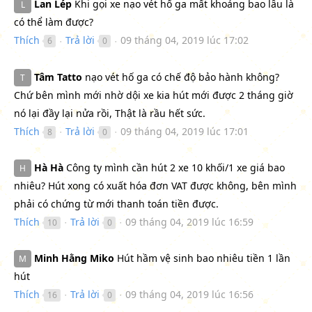
Lan Lép
Khi gọi xe nạo vét hố ga mất khoảng bao lâu là
L
có thể làm được?
Thích
Trả lời
09 tháng 04, 2019 lúc 17:02
6
0
●
●
Tâm Tatto
nạo vét hố ga có chế độ bảo hành không?
T
Chứ bên mình mới nhờ dội xe kia hút mới được 2 tháng giờ
nó lại đầy lại nửa rồi, Thật là rầu hết sức.
Thích
Trả lời
09 tháng 04, 2019 lúc 17:01
8
0
●
●
Hà Hà
Công ty mình cần hút 2 xe 10 khối/1 xe giá bao
H
nhiêu? Hút xong có xuất hóa đơn VAT được không, bên mình
phải có chứng từ mới thanh toán tiền được.
Thích
Trả lời
09 tháng 04, 2019 lúc 16:59
10
0
●
●
Minh Hằng Miko
Hút hầm vệ sinh bao nhiêu tiền 1 lần
M
hút
Thích
Trả lời
09 tháng 04, 2019 lúc 16:56
16
0
●
●