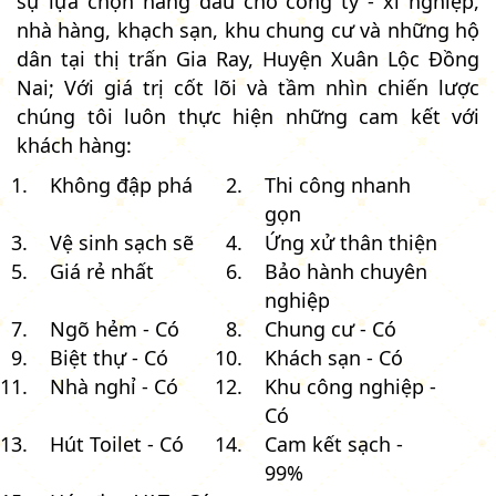
sự lựa chọn hàng đầu cho công ty - xí nghiệp,
nhà hàng, khạch sạn, khu chung cư và những hộ
dân tại thị trấn Gia Ray, Huyện Xuân Lộc Đồng
Nai; Với giá trị cốt lõi và tầm nhìn chiến lược
chúng tôi luôn thực hiện những cam kết với
khách hàng:
Không đập phá
Thi công nhanh
gọn
Vệ sinh sạch sẽ
Ứng xử thân thiện
Giá rẻ nhất
Bảo hành chuyên
nghiệp
Ngõ hẻm - Có
Chung cư - Có
Biệt thự - Có
Khách sạn - Có
Nhà nghỉ - Có
Khu công nghiệp -
Có
Hút Toilet - Có
Cam kết sạch -
99%