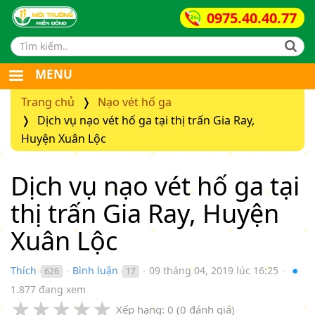
0975.40.40.77
Search form
MENU
Trang chủ
Nạo vét hố ga
Dịch vụ nạo vét hố ga tại thị trấn Gia Ray,
Huyện Xuân Lộc
Dịch vụ nạo vét hố ga tại
thị trấn Gia Ray, Huyện
Xuân Lộc
Thích
Bình luận
09 tháng 04, 2019 lúc 16:25
626
17
●
●
●
1.877 đang xem
★
★
★
★
★
Xếp hạng:
0
(
0
đánh giá)