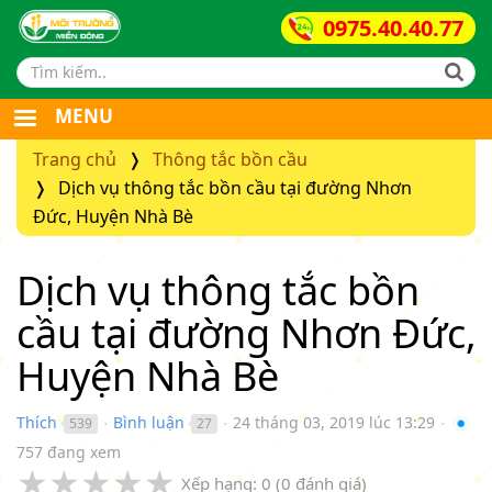
0975.40.40.77
Search form
MENU
Trang chủ
Thông tắc bồn cầu
Dịch vụ thông tắc bồn cầu tại đường Nhơn
Đức, Huyện Nhà Bè
Dịch vụ thông tắc bồn
cầu tại đường Nhơn Đức,
Huyện Nhà Bè
Thích
Bình luận
24 tháng 03, 2019 lúc 13:29
539
27
●
●
●
757 đang xem
★
★
★
★
★
Xếp hạng:
0
(
0
đánh giá)