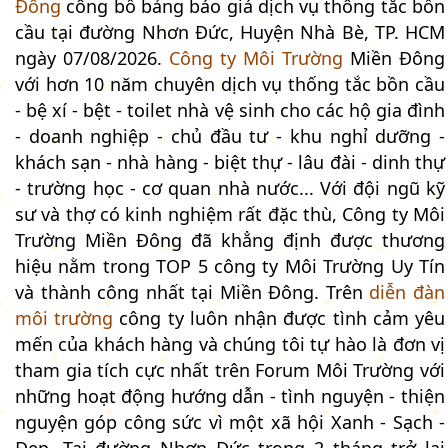
Đông
công bố bảng báo giá dịch vụ thông tắc bồn
cầu tại đường Nhơn Đức, Huyện Nhà Bè, TP. HCM
ngày 07/08/2026.
Công ty Môi Trường
Miền Đông
với hơn 10 năm chuyên dịch vụ thống tắc bồn cầu
- bệ xí - bệt - toilet nhà vệ sinh cho các hộ gia đình
- doanh nghiệp - chủ đầu tư - khu nghỉ dưỡng -
khách sạn - nhà hàng - biệt thự - lâu đài - dinh thự
- trường học - cơ quan nhà nước... Với đội ngũ kỹ
sư và thợ có kinh nghiệm rất đặc thù, Công ty Môi
Trường Miền Đông đã khẳng định được thương
hiệu nằm trong TOP 5 công ty Môi Trường Uy Tín
và thành công nhất tại Miền Đông. Trên
diễn đàn
môi trường
công ty luôn nhận được tình cảm yêu
mến của khách hàng và chúng tôi tự hào là đơn vị
tham gia tích cực nhất trên Forum Môi Trường với
những hoạt động hướng dẫn - tình nguyện - thiện
nguyện góp công sức vì một xã hội Xanh - Sạch -
Đẹp. Tại đường Nhơn Đức trong 2 tháng trở lại