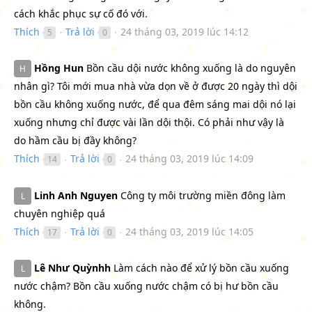
cách khắc phục sự cố đó với.
Thích
Trả lời
24 tháng 03, 2019 lúc 14:12
5
0
●
●
Hồng Hun
Bồn cầu dội nước không xuống là do nguyên
H
nhân gì? Tôi mới mua nhà vừa dọn về ở được 20 ngày thì dội
bồn cầu không xuống nước, để qua đêm sáng mai dội nó lại
xuống nhưng chỉ được vài lần dội thội. Có phải như vậy là
do hầm cầu bị đầy không?
Thích
Trả lời
24 tháng 03, 2019 lúc 14:09
14
0
●
●
Linh Anh Nguyen
Công ty môi trường miền đông làm
L
chuyên nghiệp quá
Thích
Trả lời
24 tháng 03, 2019 lúc 14:05
17
0
●
●
Lê Như Quỳnhh
Làm cách nào để xử lý bồn cầu xuống
L
nước chậm? Bồn cầu xuống nước chậm có bị hư bồn cầu
không.