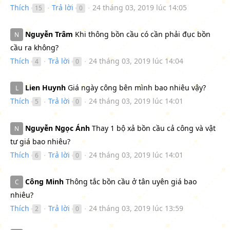
Thích
Trả lời
24 tháng 03, 2019 lúc 14:05
15
0
●
●
Nguyễn Trâm
Khi thông bồn cầu có cần phải đục bồn
N
cầu ra không?
Thích
Trả lời
24 tháng 03, 2019 lúc 14:04
4
0
●
●
Lien Huynh
Giá ngày công bên mình bao nhiêu vậy?
L
Thích
Trả lời
24 tháng 03, 2019 lúc 14:01
5
0
●
●
Nguyễn Ngọc Ánh
Thay 1 bộ xả bồn cầu cả công và vật
N
tư giá bao nhiêu?
Thích
Trả lời
24 tháng 03, 2019 lúc 14:01
6
0
●
●
Công Minh
Thông tắc bồn cầu ở tân uyên giá bao
C
nhiêu?
Thích
Trả lời
24 tháng 03, 2019 lúc 13:59
2
0
●
●