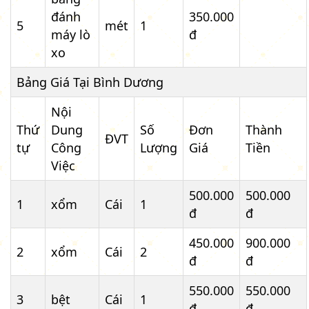
đánh
350.000
5
mét
1
máy lò
đ
xo
Bảng Giá Tại Bình Dương
Nội
Thứ
Dung
Số
Đơn
Thành
ĐVT
tự
Công
Lượng
Giá
Tiền
Việc
500.000
500.000
1
xổm
Cái
1
đ
đ
450.000
900.000
2
xổm
Cái
2
đ
đ
550.000
550.000
3
bệt
Cái
1
đ
đ