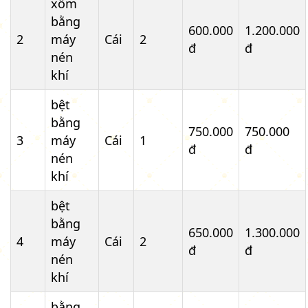
xổm
bằng
600.000
1.200.000
2
máy
Cái
2
đ
đ
nén
khí
bệt
bằng
750.000
750.000
3
máy
Cái
1
đ
đ
nén
khí
bệt
bằng
650.000
1.300.000
4
máy
Cái
2
đ
đ
nén
khí
bằng