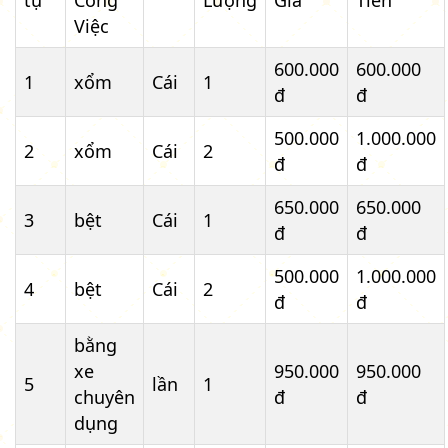
Việc
600.000
600.000
1
xổm
Cái
1
đ
đ
500.000
1.000.000
2
xổm
Cái
2
đ
đ
650.000
650.000
3
bệt
Cái
1
đ
đ
500.000
1.000.000
4
bệt
Cái
2
đ
đ
bằng
xe
950.000
950.000
5
lần
1
chuyên
đ
đ
dụng