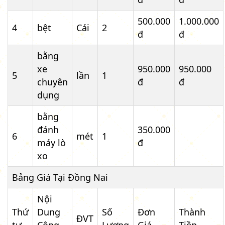
500.000
1.000.000
4
bệt
Cái
2
đ
đ
bằng
xe
950.000
950.000
5
lần
1
chuyên
đ
đ
dụng
bằng
đánh
350.000
6
mét
1
máy lò
đ
xo
Bảng Giá Tại Đồng Nai
Nội
Thứ
Dung
Số
Đơn
Thành
ĐVT
tự
Công
Lượng
Giá
Tiền