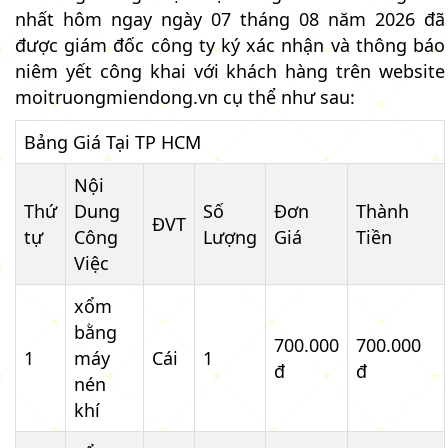
nhất hôm ngay ngày 07 tháng 08 năm 2026 đã
được giám đốc công ty ký xác nhận và thông báo
niêm yết công khai với khách hàng trên website
moitruongmiendong.vn cụ thể như sau:
Bảng Giá Tại TP HCM
Nội
Thứ
Dung
Số
Đơn
Thành
ĐVT
tự
Công
Lượng
Giá
Tiền
Việc
xổm
bằng
700.000
700.000
1
máy
Cái
1
đ
đ
nén
khí