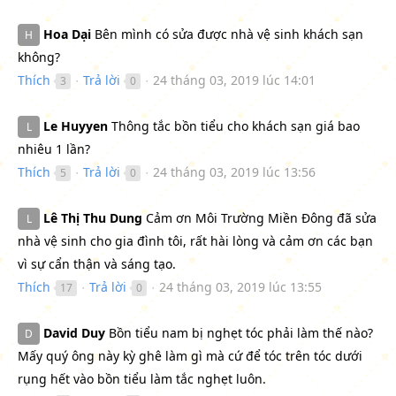
Hoa Dại
Bên mình có sửa được nhà vệ sinh khách sạn
H
không?
Thích
Trả lời
24 tháng 03, 2019 lúc 14:01
3
0
●
●
Le Huyyen
Thông tắc bồn tiểu cho khách sạn giá bao
L
nhiêu 1 lần?
Thích
Trả lời
24 tháng 03, 2019 lúc 13:56
5
0
●
●
Lê Thị Thu Dung
Cảm ơn Môi Trường Miền Đông đã sửa
L
nhà vệ sinh cho gia đình tôi, rất hài lòng và cảm ơn các bạn
vì sự cẩn thận và sáng tạo.
Thích
Trả lời
24 tháng 03, 2019 lúc 13:55
17
0
●
●
David Duy
Bồn tiểu nam bị nghẹt tóc phải làm thế nào?
D
Mấy quý ông này kỳ ghê làm gì mà cứ để tóc trên tóc dưới
rụng hết vào bồn tiểu làm tắc nghẹt luôn.