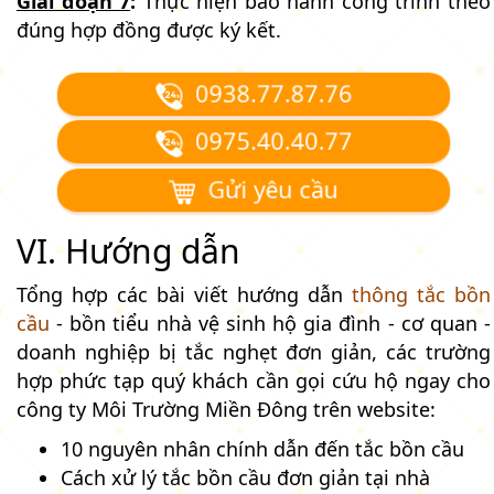
Giai đoạn 7
:
Thực hiện bảo hành công trình theo
đúng hợp đồng được ký kết.
0938.77.87.76
0975.40.40.77
Gửi yêu cầu
VI. Hướng dẫn
Tổng hợp các bài viết hướng dẫn
thông tắc bồn
cầu
- bồn tiểu nhà vệ sinh hộ gia đình - cơ quan -
doanh nghiệp bị tắc nghẹt đơn giản, các trường
hợp phức tạp quý khách cần gọi cứu hộ ngay cho
công ty Môi Trường Miền Đông trên website:
10 nguyên nhân chính dẫn đến tắc bồn cầu
Cách xử lý tắc bồn cầu đơn giản tại nhà