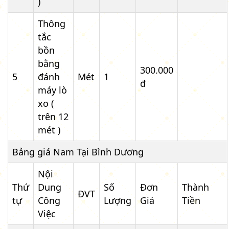
)
Thông
tắc
bồn
bằng
300.000
5
đánh
Mét
1
đ
máy lò
xo (
trên 12
mét )
Bảng giá Nam Tại Bình Dương
Nội
Thứ
Dung
Số
Đơn
Thành
ĐVT
tự
Công
Lượng
Giá
Tiền
Việc