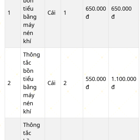
bồn
tiểu
650.000
650.000
1
Cái
1
bằng
đ
đ
máy
nén
khí
Thông
tắc
bồn
tiểu
550.000
1.100.000
2
Cái
2
bằng
đ
đ
máy
nén
khí
Thông
tắc