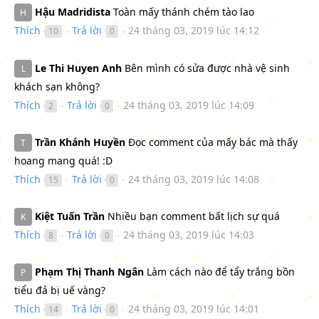
Hậu Madridista
Toàn mấy thánh chém tào lao
H
Thích
Trả lời
24 tháng 03, 2019 lúc 14:12
10
0
●
●
Le Thi Huyen Anh
Bên mình có sửa được nhà vệ sinh
L
khách sạn không?
Thích
Trả lời
24 tháng 03, 2019 lúc 14:09
2
0
●
●
Trần Khánh Huyền
Đọc comment của mấy bác mà thấy
T
hoang mang quá! :D
Thích
Trả lời
24 tháng 03, 2019 lúc 14:08
15
0
●
●
Kiệt Tuấn Trần
Nhiều bạn comment bất lịch sự quá
K
Thích
Trả lời
24 tháng 03, 2019 lúc 14:03
8
0
●
●
Phạm Thị Thanh Ngân
Làm cách nào để tẩy trắng bồn
P
tiểu đả bị uế vàng?
Thích
Trả lời
24 tháng 03, 2019 lúc 14:01
14
0
●
●