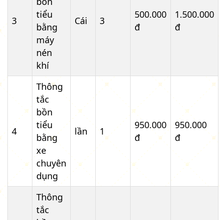
bồn
tiểu
500.000
1.500.000
3
Cái
3
bằng
đ
đ
máy
nén
khí
Thông
tắc
bồn
tiểu
950.000
950.000
4
lần
1
bằng
đ
đ
xe
chuyên
dụng
Thông
tắc