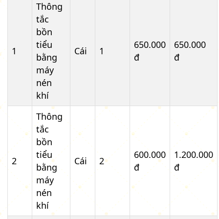
Thông
tắc
bồn
tiểu
650.000
650.000
1
Cái
1
bằng
đ
đ
máy
nén
khí
Thông
tắc
bồn
tiểu
600.000
1.200.000
2
Cái
2
bằng
đ
đ
máy
nén
khí