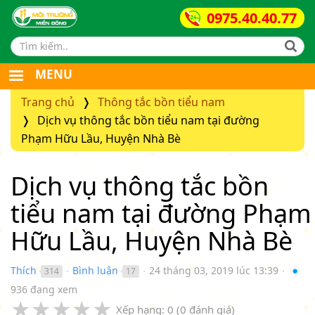
0975.40.40.77
Search form
MENU
Trang chủ
Thông tắc bồn tiểu nam
Dịch vụ thông tắc bồn tiểu nam tại đường
Phạm Hữu Lầu, Huyện Nhà Bè
Dịch vụ thông tắc bồn
tiểu nam tại đường Phạm
Hữu Lầu, Huyện Nhà Bè
Thích
Bình luận
24 tháng 03, 2019 lúc 13:39
314
17
●
●
●
936 đang xem
★
★
★
★
★
Xếp hạng:
0
(
0
đánh giá)