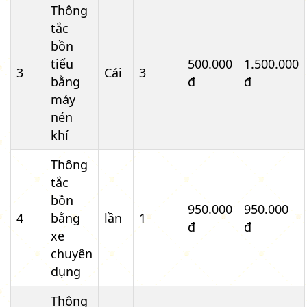
Thông
tắc
bồn
tiểu
500.000
1.500.000
3
Cái
3
bằng
đ
đ
máy
nén
khí
Thông
tắc
bồn
950.000
950.000
4
bằng
lần
1
đ
đ
xe
chuyên
dụng
Thông