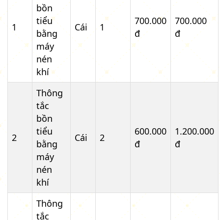
bồn
tiểu
700.000
700.000
1
Cái
1
bằng
đ
đ
máy
nén
khí
Thông
tắc
bồn
tiểu
600.000
1.200.000
2
Cái
2
bằng
đ
đ
máy
nén
khí
Thông
tắc