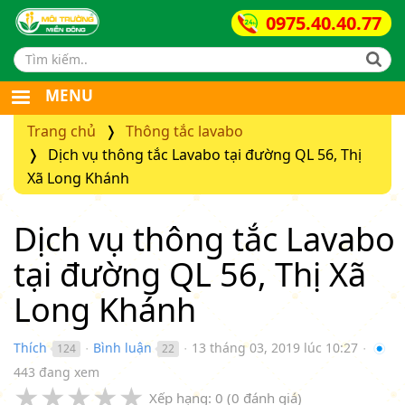
0975.40.40.77
Search form
MENU
Trang chủ
Thông tắc lavabo
Dịch vụ thông tắc Lavabo tại đường QL 56, Thị
Xã Long Khánh
Dịch vụ thông tắc Lavabo
tại đường QL 56, Thị Xã
Long Khánh
Thích
Bình luận
13 tháng 03, 2019 lúc 10:27
124
22
●
●
●
443 đang xem
★
★
★
★
★
Xếp hạng:
0
(
0
đánh giá)