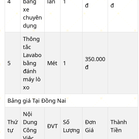
4
bằng
lần
1
đ
đ
xe
chuyên
dụng
Thông
tắc
Lavabo
350.000
5
bằng
Mét
1
đ
đánh
máy lò
xo
Bảng giá Tại Đồng Nai
Nội
Thứ
Dung
Số
Đơn
Thành
ĐVT
tự
Công
Lượng
Giá
Tiền
Việc