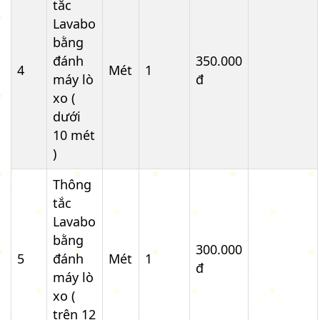
tắc
Lavabo
bằng
đánh
350.000
4
Mét
1
máy lò
đ
xo (
dưới
10 mét
)
Thông
tắc
Lavabo
bằng
300.000
5
đánh
Mét
1
đ
máy lò
xo (
trên 12