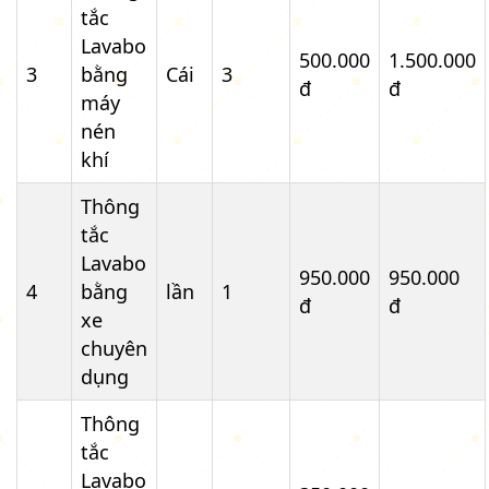
tắc
Lavabo
500.000
1.500.000
3
bằng
Cái
3
đ
đ
máy
nén
khí
Thông
tắc
Lavabo
950.000
950.000
4
bằng
lần
1
đ
đ
xe
chuyên
dụng
Thông
tắc
Lavabo