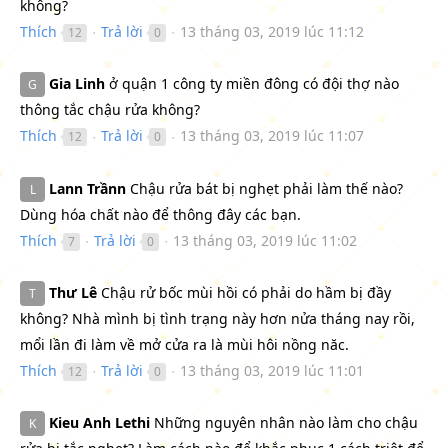
không?
Thích
Trả lời
13 tháng 03, 2019 lúc 11:12
12
0
●
●
Gia Linh
ở quận 1 công ty miền đông có đội thợ nào
G
thông tắc chậu rửa không?
Thích
Trả lời
13 tháng 03, 2019 lúc 11:07
12
0
●
●
Lann Trầnn
Chậu rửa bát bị nghẹt phải làm thế nào?
L
Dùng hóa chất nào để thông đây các bạn.
Thích
Trả lời
13 tháng 03, 2019 lúc 11:02
7
0
●
●
Thư Lê
Chậu rử bốc mùi hồi có phải do hầm bị đầy
T
không? Nhà mình bị tình trạng này hơn nửa tháng nay rồi,
mổi lần đi làm về mở cửa ra là mùi hôi nồng năc.
Thích
Trả lời
13 tháng 03, 2019 lúc 11:01
12
0
●
●
Kieu Anh Lethi
Những nguyên nhân nào làm cho chậu
K