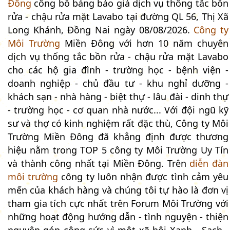
Đông
công bố bảng báo giá dịch vụ thông tắc bồn
rửa - chậu rửa mặt Lavabo tại đường QL 56, Thị Xã
Long Khánh, Đồng Nai ngày 08/08/2026.
Công ty
Môi Trường
Miền Đông với hơn 10 năm chuyên
dịch vụ thống tắc bồn rửa - chậu rửa mặt Lavabo
cho các hộ gia đình - trường học - bệnh viện -
doanh nghiệp - chủ đầu tư - khu nghỉ dưỡng -
khách sạn - nhà hàng - biệt thự - lâu đài - dinh thự
- trường học - cơ quan nhà nước... Với đội ngũ kỹ
sư và thợ có kinh nghiệm rất đặc thù, Công ty Môi
Trường Miền Đông đã khẳng định được thương
hiệu nằm trong TOP 5 công ty Môi Trường Uy Tín
và thành công nhất tại Miền Đông. Trên
diễn đàn
môi trường
công ty luôn nhận được tình cảm yêu
mến của khách hàng và chúng tôi tự hào là đơn vị
tham gia tích cực nhất trên Forum Môi Trường với
những hoạt động hướng dẫn - tình nguyện - thiện
nguyện góp công sức vì một xã hội Xanh - Sạch -