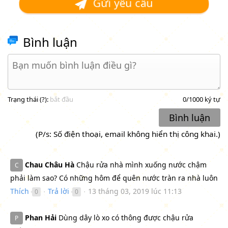
Gửi yêu cầu
Bình luận
Trạng thái (
?
):
bắt đầu
0
/1000 ký tự
Bình luận
(P/s: Số điện thoại, email không hiển thị công khai.)
Chau Châu Hà
Chậu rửa nhà mình xuống nước chậm
C
phải làm sao? Có những hôm để quên nước tràn ra nhà luôn
Thích
Trả lời
13 tháng 03, 2019 lúc 11:13
0
0
●
●
Phan Hải
Dùng dây lò xo có thông được chậu rửa
P