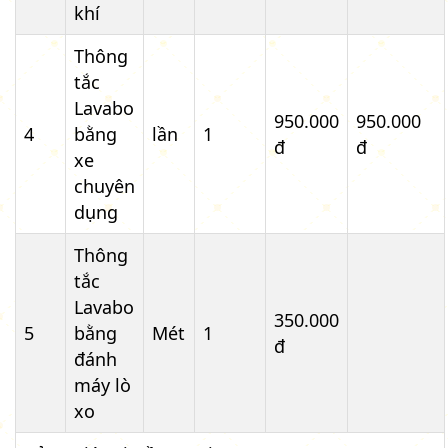
khí
Thông
tắc
Lavabo
950.000
950.000
4
bằng
lần
1
đ
đ
xe
chuyên
dụng
Thông
tắc
Lavabo
350.000
5
bằng
Mét
1
đ
đánh
máy lò
xo