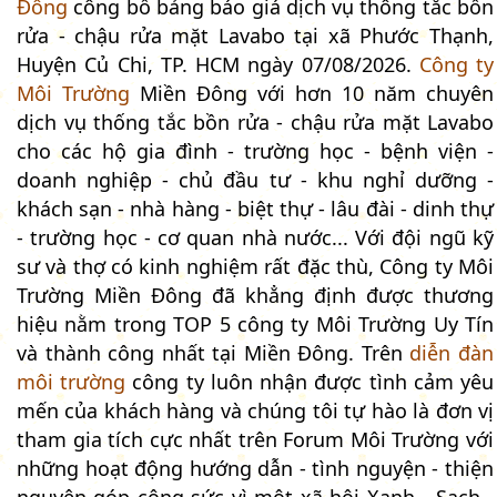
Đông
công bố bảng báo giá dịch vụ thông tắc bồn
rửa - chậu rửa mặt Lavabo tại xã Phước Thạnh,
Huyện Củ Chi, TP. HCM ngày 07/08/2026.
Công ty
Môi Trường
Miền Đông với hơn 10 năm chuyên
dịch vụ thống tắc bồn rửa - chậu rửa mặt Lavabo
cho các hộ gia đình - trường học - bệnh viện -
doanh nghiệp - chủ đầu tư - khu nghỉ dưỡng -
khách sạn - nhà hàng - biệt thự - lâu đài - dinh thự
- trường học - cơ quan nhà nước... Với đội ngũ kỹ
sư và thợ có kinh nghiệm rất đặc thù, Công ty Môi
Trường Miền Đông đã khẳng định được thương
hiệu nằm trong TOP 5 công ty Môi Trường Uy Tín
và thành công nhất tại Miền Đông. Trên
diễn đàn
môi trường
công ty luôn nhận được tình cảm yêu
mến của khách hàng và chúng tôi tự hào là đơn vị
tham gia tích cực nhất trên Forum Môi Trường với
những hoạt động hướng dẫn - tình nguyện - thiện
nguyện góp công sức vì một xã hội Xanh - Sạch -