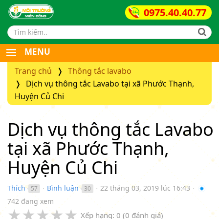
0975.40.40.77
Search form
MENU
Trang chủ
Thông tắc lavabo
Dịch vụ thông tắc Lavabo tại xã Phước Thạnh,
Huyện Củ Chi
Dịch vụ thông tắc Lavabo
tại xã Phước Thạnh,
Huyện Củ Chi
Thích
Bình luận
22 tháng 03, 2019 lúc 16:43
57
30
●
●
●
742 đang xem
★
★
★
★
★
Xếp hạng:
0
(
0
đánh giá)