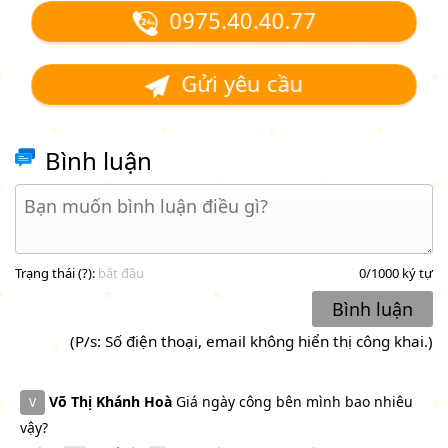
0975.40.40.77
Gửi yêu cầu
Bình luận
Trạng thái (
?
):
bắt đầu
0
/1000 ký tự
Bình luận
(P/s: Số điện thoại, email không hiển thị công khai.)
Võ Thị Khánh Hoà
Giá ngày công bên mình bao nhiêu
V
vậy?