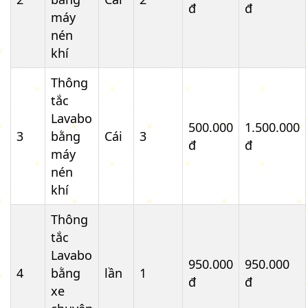
đ
đ
máy
nén
khí
Thông
tắc
Lavabo
500.000
1.500.000
3
bằng
Cái
3
đ
đ
máy
nén
khí
Thông
tắc
Lavabo
950.000
950.000
4
bằng
lần
1
đ
đ
xe