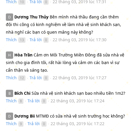
Thích
Trả lời
22 tháng 03, 2019 lúc 17:31
10
0
●
●
Dương Thu Thủy
Bên mình nhà thầu đang cần thêm
D
đội thi công có kinh nghiệm về làm nhà vệ sinh khách sạn,
nhà nghỉ các bạn có quen mảng này không?
Thích
Trả lời
22 tháng 03, 2019 lúc 17:30
13
0
●
●
Hòa Trần
Cảm ơn Môi Trường Miền Đông đã sửa nhà vệ
H
sinh cho gia đình tôi, rất hài lòng và cảm ơn các bạn vì sự
cẩn thận và sáng tạo.
Thích
Trả lời
22 tháng 03, 2019 lúc 17:27
12
0
●
●
Bích Chi
Sửa nhà vệ sinh khách sạn bao nhiêu tiền 1m2?
B
Thích
Trả lời
22 tháng 03, 2019 lúc 17:24
8
0
●
●
Dương Bii
MTMĐ có sửa nhà vệ sinh trường học không?
D
Thích
Trả lời
22 tháng 03, 2019 lúc 17:22
9
0
●
●