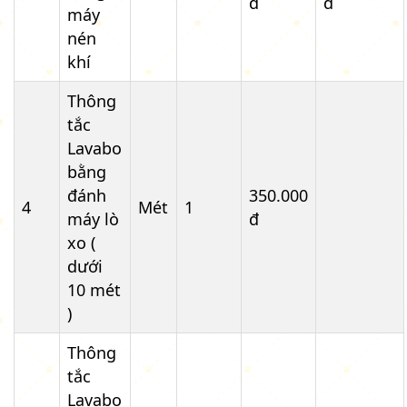
đ
đ
máy
nén
khí
Thông
tắc
Lavabo
bằng
đánh
350.000
4
Mét
1
máy lò
đ
xo (
dưới
10 mét
)
Thông
tắc
Lavabo