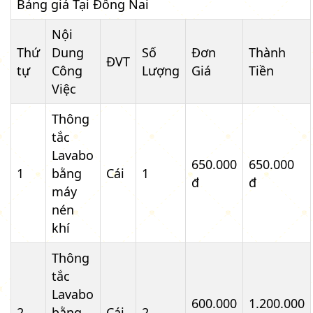
Bảng giá Tại Đồng Nai
Nội
Thứ
Dung
Số
Đơn
Thành
ĐVT
tự
Công
Lượng
Giá
Tiền
Việc
Thông
tắc
Lavabo
650.000
650.000
1
bằng
Cái
1
đ
đ
máy
nén
khí
Thông
tắc
Lavabo
600.000
1.200.000
2
bằng
Cái
2