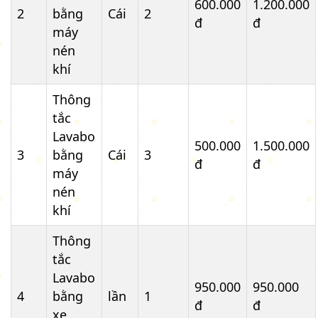
600.000
1.200.000
2
bằng
Cái
2
đ
đ
máy
nén
khí
Thông
tắc
Lavabo
500.000
1.500.000
3
bằng
Cái
3
đ
đ
máy
nén
khí
Thông
tắc
Lavabo
950.000
950.000
4
bằng
lần
1
đ
đ
xe