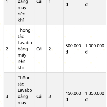
1
bằng
Cái
1
đ
đ
máy
nén
khí
Thông
tắc
Lavabo
500.000
1.000.000
2
bằng
Cái
2
đ
đ
máy
nén
khí
Thông
tắc
Lavabo
450.000
1.350.000
3
bằng
Cái
3
đ
đ
máy