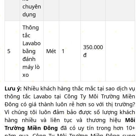
chuyên
dụng
Thông
tắc
Lavabo
350.000
5
bằng
Mét
1
đ
đánh
máy lò
xo
Lưu ý:
Nhiều khách hàng thắc mắc tại sao dịch vụ
thông tắc Lavabo tại Công Ty Môi Trường Miền
Đông có giá thành luôn rẻ hơn so với thị trường?
Vì chúng tôi luôn đảm bảo được số lượng khách
hàng nhiều và liên tục và thương hiệu
Môi
Trường Miền Đông
đã có uy tín trong hơn 10+
năm qua. Công Ty Môi Trường Miền Đông cung