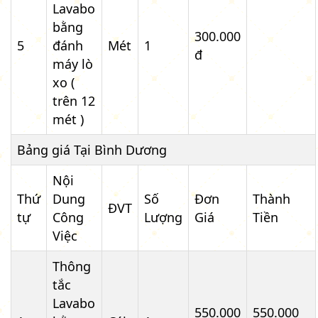
Lavabo
bằng
300.000
5
đánh
Mét
1
đ
máy lò
xo (
trên 12
mét )
Bảng giá Tại Bình Dương
Nội
Thứ
Dung
Số
Đơn
Thành
ĐVT
tự
Công
Lượng
Giá
Tiền
Việc
Thông
tắc
Lavabo
550.000
550.000