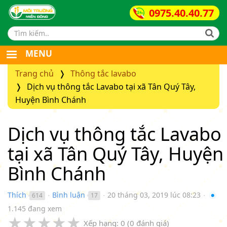
0975.40.40.77
Search form
MENU
Trang chủ
Thông tắc lavabo
Dịch vụ thông tắc Lavabo tại xã Tân Quý Tây,
Huyện Bình Chánh
Dịch vụ thông tắc Lavabo
tại xã Tân Quý Tây, Huyện
Bình Chánh
Thích
Bình luận
20 tháng 03, 2019 lúc 08:23
614
17
●
●
●
1.145 đang xem
★
★
★
★
★
Xếp hạng:
0
(
0
đánh giá)