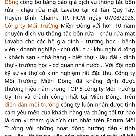
Đông
công bố bảng báo giá dịch vụ thông tắc bồn
rửa - chậu rửa mặt Lavabo tại xã Tân Quý Tây,
Huyện Bình Chánh, TP. HCM ngày 07/08/2026.
Công ty Môi Trường
Miền Đông với hơn 10 năm
chuyên dịch vụ thống tắc bồn rửa - chậu rửa mặt
Lavabo cho các hộ gia đình - trường học - bệnh
viện - doanh nghiệp - chủ đầu tư - khu nghỉ dưỡng
- khách sạn - nhà hàng - biệt thự - lâu đài - dinh
thự - trường học - cơ quan nhà nước... Với đội ngũ
kỹ sư và thợ có kinh nghiệm rất đặc thù, Công ty
Môi Trường Miền Đông đã khẳng định được
thương hiệu nằm trong TOP 5 công ty Môi Trường
Uy Tín và thành công nhất tại Miền Đông. Trên
diễn đàn môi trường
công ty luôn nhận được tình
cảm yêu mến của khách hàng và chúng tôi tự hào
là đơn vị tham gia tích cực nhất trên Forum Môi
Trường với những hoạt động hướng dẫn - tình
nguyện - thiện nguyện góp công sức vì một xã hội