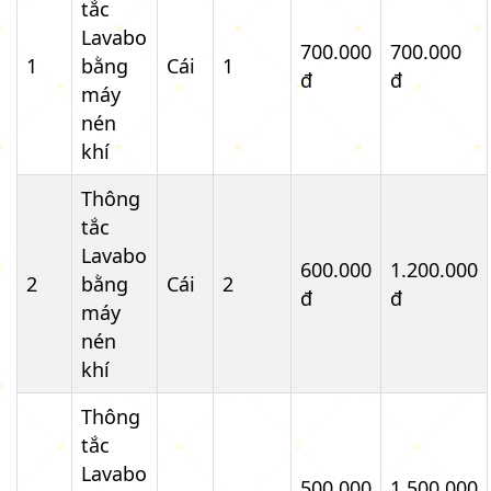
tắc
Lavabo
700.000
700.000
1
bằng
Cái
1
đ
đ
máy
nén
khí
Thông
tắc
Lavabo
600.000
1.200.000
2
bằng
Cái
2
đ
đ
máy
nén
khí
Thông
tắc
Lavabo
500.000
1.500.000