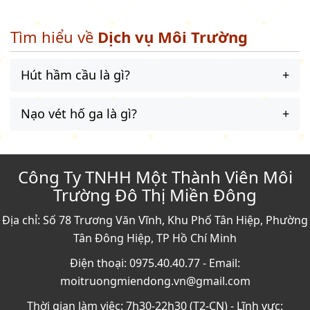
Tìm hiểu về
Dịch vụ Môi Trường
Hút hầm cầu là gì?
Nạo vét hố ga là gì?
Công Ty TNHH Một Thành Viên Môi
Trường Đô Thị Miền Đông
Địa chỉ: Số 78 Trương Văn Vĩnh, Khu Phố Tân Hiệp, Phường
Tân Đông Hiệp, TP Hồ Chí Minh
Điện thoại: 0975.40.40.77 - Email:
moitruongmiendong.vn@gmail.com
Thời gian làm việc: 7h30-22h30 (T2-CN) - Lĩnh vực: