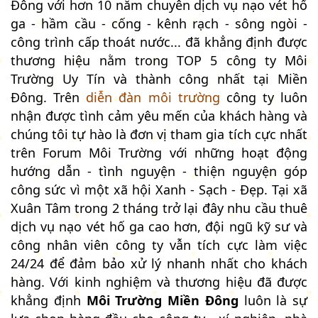
Đông với hơn 10 năm chuyên dịch vụ nạo vét hố
ga - hầm cầu - cống - kênh rạch - sông ngòi -
công trình cấp thoát nước... đã khẳng định được
thương hiệu nằm trong TOP 5 công ty Môi
Trường Uy Tín và thành công nhất tại Miền
Đông. Trên
diễn đàn môi trường
công ty luôn
nhận được tình cảm yêu mến của khách hàng và
chúng tôi tự hào là đơn vị tham gia tích cực nhất
trên Forum Môi Trường với những hoạt động
hướng dẫn - tình nguyện - thiện nguyện góp
công sức vì một xã hội Xanh - Sạch - Đẹp. Tại xã
Xuân Tâm trong 2 tháng trở lại đây nhu cầu thuê
dịch vụ nạo vét hố ga cao hơn, đội ngũ kỹ sư và
công nhân viên công ty vẫn tích cực làm việc
24/24 để đảm bảo xử lý nhanh nhất cho khách
hàng. Với kinh nghiệm và thương hiệu đã được
khẳng định
Môi Trường Miền Đông
luôn là sự