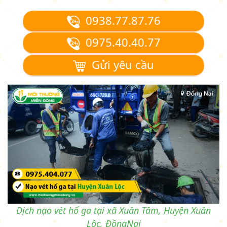
0938.77.87.76
0975.40.40.77
Gửi yêu cầu
Dịch nạo vét hố ga tại xã Xuân Tâm, Huyện Xuân
Lộc, ĐồngNai