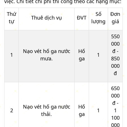
việc. Chi tiết chi phí thi công theo các hạng mục:
Thứ
Số
Đơn
Thuê dịch vụ
ĐVT
tự
lượng
giá
550
000
Nạo vét hố ga nước
Hố
đ -
1
1
mưa.
ga
850
000
đ
650
000
đ -
Nạo vét hố ga nước
Hố
2
1
1
thải.
ga
100
000