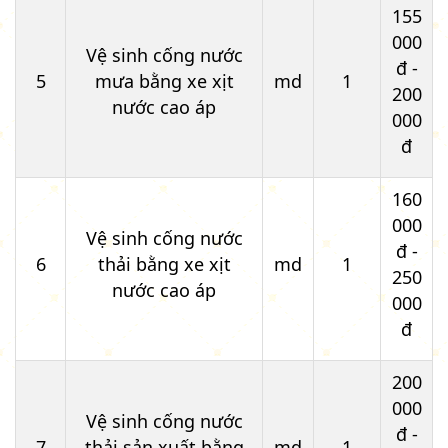
155
000
Vệ sinh cống nước
đ -
5
mưa bằng xe xịt
md
1
200
nước cao áp
000
đ
160
000
Vệ sinh cống nước
đ -
6
thải bằng xe xịt
md
1
250
nước cao áp
000
đ
200
000
Vệ sinh cống nước
đ -
7
thải sản xuất bằng
md
1