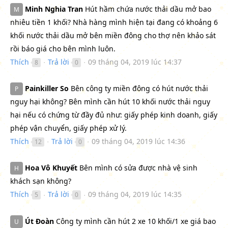
Minh Nghia Tran
Hút hầm chứa nước thải dầu mở bao
M
nhiêu tiền 1 khối? Nhà hàng mình hiện tại đang có khoảng 6
khối nước thải dầu mở bên miền đông cho thợ nên khảo sát
rồi báo giá cho bên mình luôn.
Thích
Trả lời
09 tháng 04, 2019 lúc 14:37
8
0
●
●
Painkiller So
Bên công ty miền đông có hút nước thải
P
nguy hại không? Bên mình cần hút 10 khối nước thải nguy
hại nếu có chứng từ đầy đủ như: giấy phép kinh doanh, giấy
phép vận chuyển, giấy phép xử lý.
Thích
Trả lời
09 tháng 04, 2019 lúc 14:36
12
0
●
●
Hoa Vô Khuyết
Bên mình có sửa được nhà vệ sinh
H
khách sạn không?
Thích
Trả lời
09 tháng 04, 2019 lúc 14:35
5
0
●
●
Út Đoàn
Công ty mình cần hút 2 xe 10 khối/1 xe giá bao
U