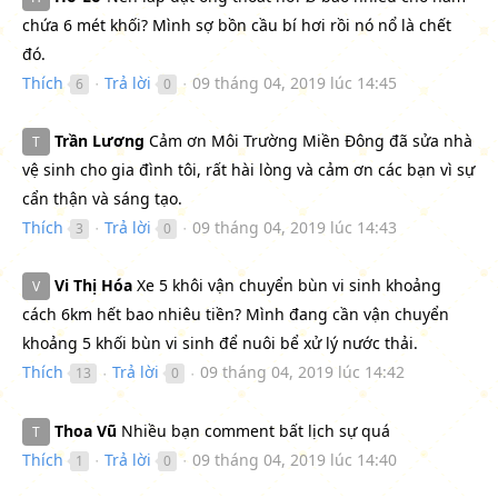
chứa 6 mét khối? Mình sợ bồn cầu bí hơi rồi nó nổ là chết
đó.
Thích
Trả lời
09 tháng 04, 2019 lúc 14:45
6
0
●
●
Trần Lương
Cảm ơn Môi Trường Miền Đông đã sửa nhà
T
vệ sinh cho gia đình tôi, rất hài lòng và cảm ơn các bạn vì sự
cẩn thận và sáng tạo.
Thích
Trả lời
09 tháng 04, 2019 lúc 14:43
3
0
●
●
Vi Thị Hóa
Xe 5 khôi vận chuyển bùn vi sinh khoảng
V
cách 6km hết bao nhiêu tiền? Mình đang cần vận chuyển
khoảng 5 khối bùn vi sinh để nuôi bể xử lý nước thải.
Thích
Trả lời
09 tháng 04, 2019 lúc 14:42
13
0
●
●
Thoa Vũ
Nhiều bạn comment bất lịch sự quá
T
Thích
Trả lời
09 tháng 04, 2019 lúc 14:40
1
0
●
●