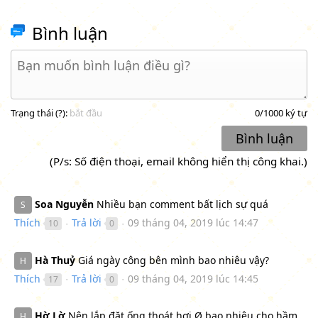
Bình luận
Trạng thái (
?
):
bắt đầu
0
/1000 ký tự
Bình luận
(P/s: Số điện thoại, email không hiển thị công khai.)
Soa Nguyễn
Nhiều bạn comment bất lịch sự quá
S
Thích
Trả lời
09 tháng 04, 2019 lúc 14:47
10
0
●
●
Hà Thuỷ
Giá ngày công bên mình bao nhiêu vậy?
H
Thích
Trả lời
09 tháng 04, 2019 lúc 14:45
17
0
●
●
Hờ Lờ
Nên lắp đặt ống thoát hơi Ø bao nhiêu cho hầm
H