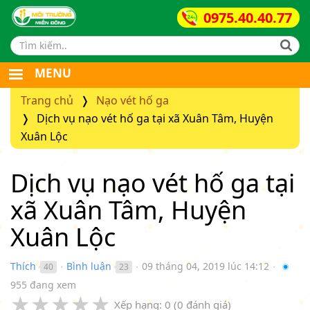
0975.40.40.77
Search form
MENU
Trang chủ
Nạo vét hố ga
Dịch vụ nạo vét hố ga tại xã Xuân Tâm, Huyện
Xuân Lộc
Dịch vụ nạo vét hố ga tại
xã Xuân Tâm, Huyện
Xuân Lộc
Thích
Bình luận
09 tháng 04, 2019 lúc 14:12
40
23
●
●
●
955 đang xem
★
★
★
★
★
Xếp hạng:
0
(
0
đánh giá)