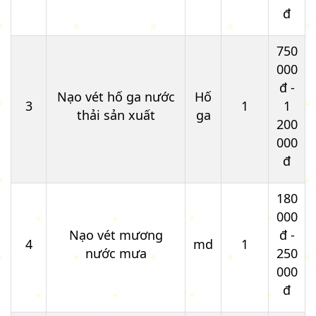
đ
750
000
đ -
Nạo vét hố ga nước
Hố
3
1
1
thải sản xuất
ga
200
000
đ
180
000
Nạo vét mương
đ -
4
md
1
nước mưa
250
000
đ