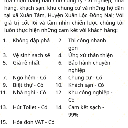
lựa chọn hàng đầu cho công ty - xí nghiệp, nhà
hàng, khạch sạn, khu chung cư và những hộ dân
tại xã Xuân Tâm, Huyện Xuân Lộc Đồng Nai; Với
giá trị cốt lõi và tầm nhìn chiến lược chúng tôi
luôn thực hiện những cam kết với khách hàng:
Không đập phá
Thi công nhanh
gọn
Vệ sinh sạch sẽ
Ứng xử thân thiện
Giá rẻ nhất
Bảo hành chuyên
nghiệp
Ngõ hẻm - Có
Chung cư - Có
Biệt thự - Có
Khách sạn - Có
Nhà nghỉ - Có
Khu công nghiệp -
Có
Hút Toilet - Có
Cam kết sạch -
99%
Hóa đơn VAT - Có