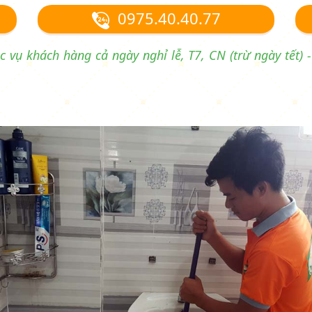
0975.40.40.77
vụ khách hàng cả ngày nghỉ lễ, T7, CN (trừ ngày tết) 