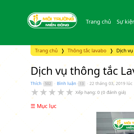
Trang chủ
Sự kiệ
Trang chủ
Thông tắc lavabo
Dịch vụ
Dịch vụ thông tắc L
Thích
Bình luận
22 tháng 03, 2019 lúc
502
13
●
●
★
★
★
★
★
Xếp hạng:
0
(
0
đánh giá)
☰ Mục lục