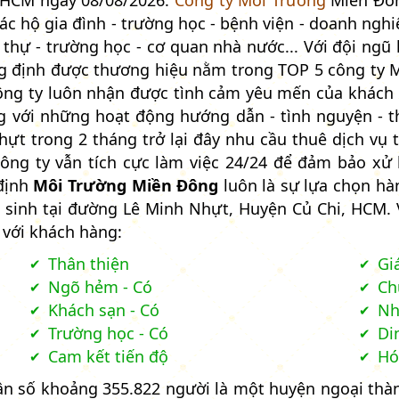
 HCM ngày 08/08/2026.
Công ty Môi Trường
Miền Đôn
ác hộ gia đình - trường học - bệnh viện - doanh nghi
nh thự - trường học - cơ quan nhà nước... Với đội ngũ
 định được thương hiệu nằm trong TOP 5 công ty Mô
ng ty luôn nhận được tình cảm yêu mến của khách h
ng với những hoạt động hướng dẫn - tình nguyện - t
hựt trong 2 tháng trở lại đây nhu cầu thuê dịch vụ 
công ty vẫn tích cực làm việc 24/24 để đảm bảo xử 
định
Môi Trường Miền Đông
luôn là sự lựa chọn hà
sinh tại đường Lê Minh Nhựt, Huyện Củ Chi, HCM. Với
 với khách hàng:
Thân thiện
Gi
Ngõ hẻm - Có
Ch
Khách sạn - Có
Nh
Trường học - Có
Di
Cam kết tiến độ
Hó
dân số khoảng 355.822 người là một huyện ngoại thà