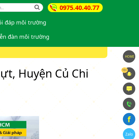
0975.40.40.77
ch form
i đáp môi trường
ễn đàn môi trường
HOME
hựt, Huyện Củ Chi
10+
f
Zalo