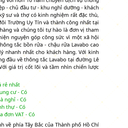
g với hơn 10 năm chuyên dịch vụ thống
ệp - chủ đầu tư - khu nghỉ dưỡng - khách
 kỹ sư và thợ có kinh nghiệm rất đặc thù,
i Trường Uy Tín và thành công nhất tại
àng và chúng tôi tự hào là đơn vị tham
hiện nguyện góp công sức vì một xã hội
thông tắc bồn rửa - chậu rửa Lavabo cao
lý nhanh nhất cho khách hàng. Với kinh
ng đầu về thông tắc Lavabo tại đường Lê
 giá trị cốt lõi và tầm nhìn chiến lược
á rẻ nhất
ung cư - Có
à nghỉ - Có
nh thự - Có
a đơn VAT - Có
nh về phía Tây Bắc của Thành phố Hồ Chí