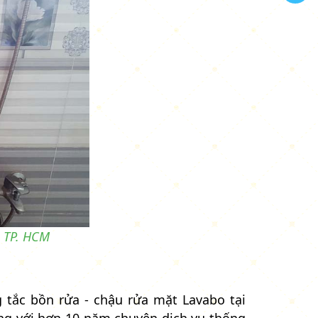
, TP. HCM
 tắc bồn rửa - chậu rửa mặt Lavabo tại