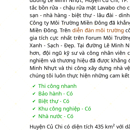
đường Lê Minh Nhựt, Huyện Củ Chi, TP.
tắc bồn rửa - chậu rửa mặt Lavabo cho c
sạn - nhà hàng - biệt thự - lâu đài - di
Công ty Môi Trường Miền Đông đã khẳng
Miền Đông. Trên
diễn đàn môi trường
cô
gia tích cực nhất trên Forum Môi Trườ
Xanh - Sạch - Đẹp. Tại đường Lê Minh N
hơn, đội ngũ kỹ sư và công nhân viên 
nghiệm và thương hiệu đã được khẳng 
Minh Nhựt và thi công xây dựng nhà vệ 
chúng tôi luôn thực hiện những cam kết
Thi công nhanh
Bảo hành - Có
Biệt thự - Có
Khu công nghiệp - Có
Nhà nước - Có
Huyện Củ Chi có diện tích 435 km² với 