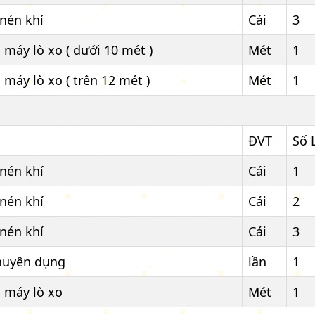
nén khí
Cái
3
máy lò xo ( dưới 10 mét )
Mét
1
máy lò xo ( trên 12 mét )
Mét
1
ĐVT
Số 
nén khí
Cái
1
nén khí
Cái
2
nén khí
Cái
3
huyên dụng
lần
1
 máy lò xo
Mét
1