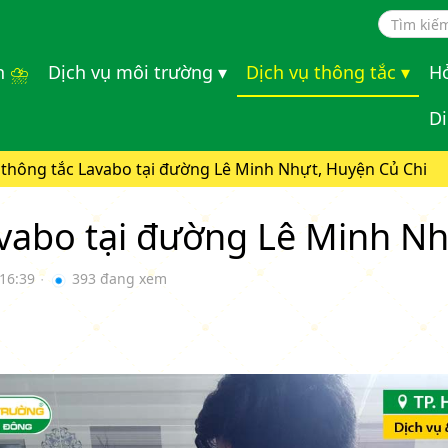
Sear
⛈
n
Dịch vụ môi trường ▾
Dịch vụ thông tắc ▾
Hỏ
Di
 thông tắc Lavabo tại đường Lê Minh Nhựt, Huyện Củ Chi
avabo tại đường Lê Minh N
 16:39
393 đang xem
●