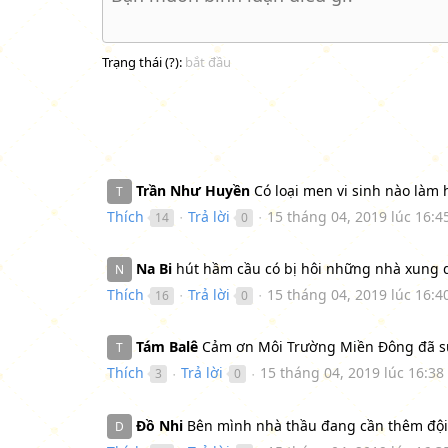
Trạng thái (
?
):
bắt đầu
Trần Như Huyền
Có loại men vi sinh nào làm
T
Thích
Trả lời
15 tháng 04, 2019 lúc 16:4
14
0
●
●
Na Bi
hút hầm cầu có bị hôi những nhà xung q
N
Thích
Trả lời
15 tháng 04, 2019 lúc 16:4
16
0
●
●
Tám Balê
Cảm ơn Môi Trường Miền Đông đã sửa n
T
Thích
Trả lời
15 tháng 04, 2019 lúc 16:38
3
0
●
●
Đồ Nhi
Bên mình nhà thầu đang cần thêm đội 
D