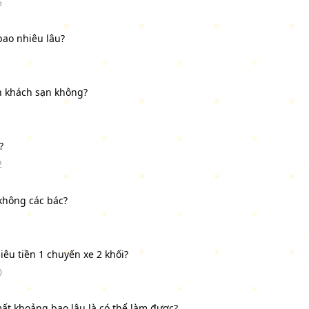
5
ao nhiêu lâu?
h khách sạn không?
?
2
 không các bác?
1
êu tiền 1 chuyến xe 2 khối?
0
ất khoảng bao lâu là có thể làm được?