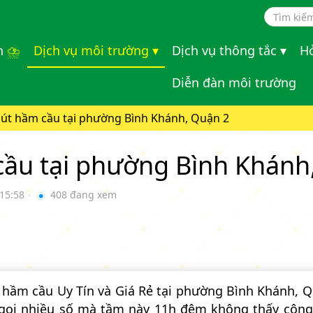
Sear
n
⛈
Dịch vụ môi trường ▾
Dịch vụ thông tắc ▾
Hỏ
Diễn đàn môi trường
 hút hầm cầu tại phường Bình Khánh, Quận 2
 cầu tại phường Bình Khánh
 15:58
408 đang xem
●
n hầm cầu Uy Tín và Giá Rẻ tại phường Bình Khánh, Q
tôi gọi nhiều số mà tầm này 11h đêm không thấy côn