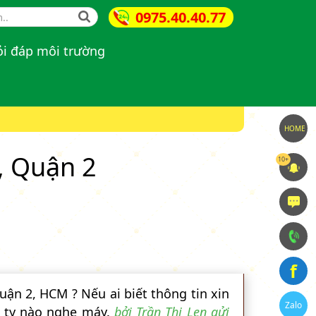
0975.40.40.77
ch form
i đáp môi trường
HOME
, Quận 2
10+
f
uận 2, HCM ? Nếu ai biết thông tin xin
Zalo
g ty nào nghe máy.
bởi Trần Thị Len gửi