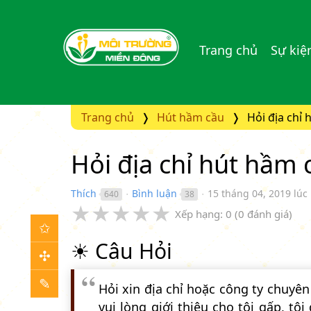
Trang chủ
Sự kiệ
Trang chủ
Hút hầm cầu
Hỏi địa chỉ
Hỏi địa chỉ hút hầm
Thích
Bình luận
15 tháng 04, 2019 lúc
640
38
●
●
★
★
★
★
★
Xếp hạng:
0
(
0
đánh giá)
✩
☀ Câu Hỏi
✣
✎
Hỏi xin địa chỉ hoặc công ty chuyê
vui lòng giới thiệu cho tôi gấp, 