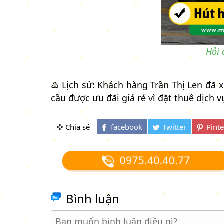
Hỏi 
♳ Lịch sử: Khách hàng Trần Thị Len đã x
cầu được ưu đãi giá rẻ vì đặt thuê dịch v
✣ Chia sẻ
0975.40.40.77
Bình luận