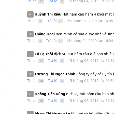
Thích
Trả lời
15 tháng 04, 2019 lúc 16:3
12
0
●
●
Huỳnh Thị Kiều
Hút hầm cầu hầm 4 khối mất b
H
Thích
Trả lời
15 tháng 04, 2019 lúc 16:35
1
0
●
●
Thắng Hagl
Bên mình có sửa được nhà vệ sin
T
Thích
Trả lời
15 tháng 04, 2019 lúc 16:34
1
0
●
●
Có Lẹ Thôi
dịch vụ hút hầm cầu giá bao nhiêu
C
Thích
Trả lời
15 tháng 04, 2019 lúc 16:3
17
0
●
●
Trương Thị Ngọc Thịnh
Công ty này có uy tín
T
Thích
Trả lời
15 tháng 04, 2019 lúc 16:3
10
0
●
●
Hoàng Tiến Dũng
dịch vụ hút hầm cầu bao nhi
H
Thích
Trả lời
15 tháng 04, 2019 lúc 16:3
10
0
●
●
Pham Thị Hương Ly
Khi gọi xe hút hầm cầu m
P