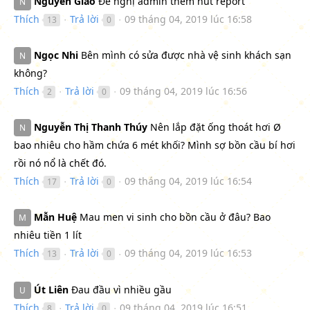
Nguyễn Giao
Đề nghị admin thêm nút report
N
Thích
Trả lời
09 tháng 04, 2019 lúc 16:58
13
0
●
●
Ngọc Nhi
Bên mình có sửa được nhà vệ sinh khách sạn
N
không?
Thích
Trả lời
09 tháng 04, 2019 lúc 16:56
2
0
●
●
Nguyễn Thị Thanh Thúy
Nên lắp đặt ống thoát hơi Ø
N
bao nhiêu cho hầm chứa 6 mét khối? Mình sợ bồn cầu bí hơi
rồi nó nổ là chết đó.
Thích
Trả lời
09 tháng 04, 2019 lúc 16:54
17
0
●
●
Mẫn Huệ
Mau men vi sinh cho bồn cầu ở đâu? Bao
M
nhiêu tiền 1 lít
Thích
Trả lời
09 tháng 04, 2019 lúc 16:53
13
0
●
●
Út Liên
Đau đầu vì nhiều gầu
U
Thích
Trả lời
09 tháng 04, 2019 lúc 16:51
8
0
●
●