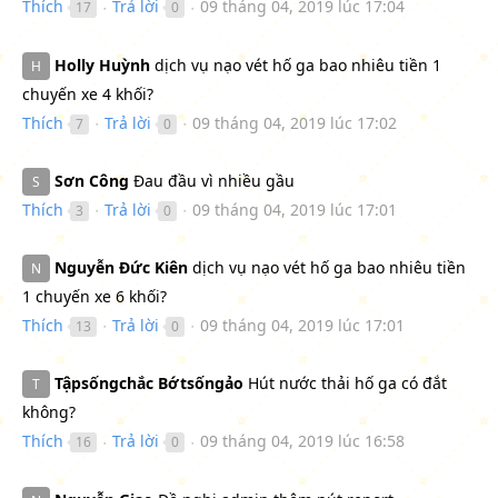
Thích
Trả lời
09 tháng 04, 2019 lúc 17:04
17
0
●
●
Holly Huỳnh
dịch vụ nạo vét hố ga bao nhiêu tiền 1
H
chuyến xe 4 khối?
Thích
Trả lời
09 tháng 04, 2019 lúc 17:02
7
0
●
●
Sơn Công
Đau đầu vì nhiều gầu
S
Thích
Trả lời
09 tháng 04, 2019 lúc 17:01
3
0
●
●
Nguyễn Đức Kiên
dịch vụ nạo vét hố ga bao nhiêu tiền
N
1 chuyến xe 6 khối?
Thích
Trả lời
09 tháng 04, 2019 lúc 17:01
13
0
●
●
Tậpsốngchắc Bớtsốngảo
Hút nước thải hố ga có đắt
T
không?
Thích
Trả lời
09 tháng 04, 2019 lúc 16:58
16
0
●
●