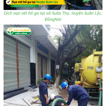
Dịch nạo vét hố ga tại xã Xuân Thọ, Huyện Xuân Lộc,
ĐồngNai