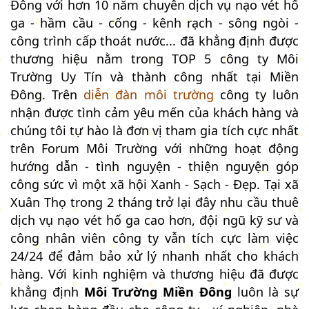
Đông với hơn 10 năm chuyên dịch vụ nạo vét hố
ga - hầm cầu - cống - kênh rạch - sông ngòi -
công trình cấp thoát nước... đã khẳng định được
thương hiệu nằm trong TOP 5 công ty Môi
Trường Uy Tín và thành công nhất tại Miền
Đông. Trên
diễn đàn môi trường
công ty luôn
nhận được tình cảm yêu mến của khách hàng và
chúng tôi tự hào là đơn vị tham gia tích cực nhất
trên Forum Môi Trường với những hoạt động
hướng dẫn - tình nguyện - thiện nguyện góp
công sức vì một xã hội Xanh - Sạch - Đẹp. Tại xã
Xuân Thọ trong 2 tháng trở lại đây nhu cầu thuê
dịch vụ nạo vét hố ga cao hơn, đội ngũ kỹ sư và
công nhân viên công ty vẫn tích cực làm việc
24/24 để đảm bảo xử lý nhanh nhất cho khách
hàng. Với kinh nghiệm và thương hiệu đã được
khẳng định
Môi Trường Miền Đông
luôn là sự