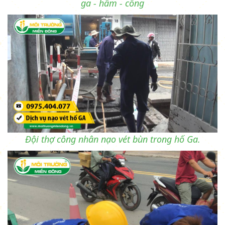
ga - hầm - cống
Đội thợ công nhân nạo vét bùn trong hố Ga.