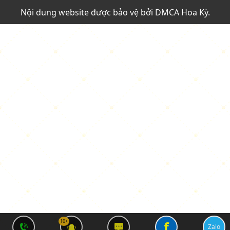
Nội dung website được bảo vệ bởi
DMCA Hoa Kỳ
.
10+
f
Zalo