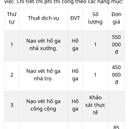
việc. Chi tiết chi phí thi công theo các hạng mục:
Thứ
Số
Đơn
Thuê dịch vụ
ĐVT
tự
lượng
giá
550
Nạo vét hố ga
Hố
1
1
000
nhà xưởng.
ga
đ
450
Nạo vét hố ga
Hố
2
1
000
nhà trọ.
ga
đ
Khảo
Nạo vét hố ga
Hố
3
sát thực
công cộng
ga
tế
85