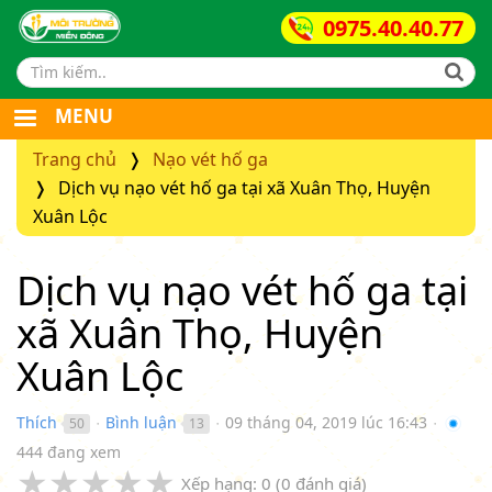
0975.40.40.77
Search form
MENU
Trang chủ
Nạo vét hố ga
Dịch vụ nạo vét hố ga tại xã Xuân Thọ, Huyện
Xuân Lộc
Dịch vụ nạo vét hố ga tại
xã Xuân Thọ, Huyện
Xuân Lộc
Thích
Bình luận
09 tháng 04, 2019 lúc 16:43
50
13
●
●
●
444 đang xem
★
★
★
★
★
Xếp hạng:
0
(
0
đánh giá)