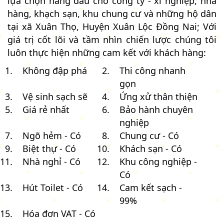
lựa chọn hàng đầu cho công ty - xí nghiệp, nhà
hàng, khạch sạn, khu chung cư và những hộ dân
tại xã Xuân Thọ, Huyện Xuân Lộc Đồng Nai; Với
giá trị cốt lõi và tầm nhìn chiến lược chúng tôi
luôn thực hiện những cam kết với khách hàng:
Không đập phá
Thi công nhanh
gọn
Vệ sinh sạch sẽ
Ứng xử thân thiện
Giá rẻ nhất
Bảo hành chuyên
nghiệp
Ngõ hẻm - Có
Chung cư - Có
Biệt thự - Có
Khách sạn - Có
Nhà nghỉ - Có
Khu công nghiệp -
Có
Hút Toilet - Có
Cam kết sạch -
99%
Hóa đơn VAT - Có