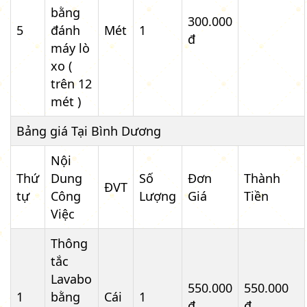
bằng
300.000
5
đánh
Mét
1
đ
máy lò
xo (
trên 12
mét )
Bảng giá Tại Bình Dương
Nội
Thứ
Dung
Số
Đơn
Thành
ĐVT
tự
Công
Lượng
Giá
Tiền
Việc
Thông
tắc
Lavabo
550.000
550.000
1
bằng
Cái
1
đ
đ