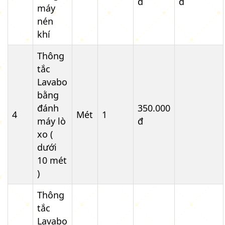
đ
đ
máy
nén
khí
Thông
tắc
Lavabo
bằng
đánh
350.000
4
Mét
1
máy lò
đ
xo (
dưới
10 mét
)
Thông
tắc
Lavabo