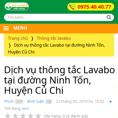
0975.40.40.77
Search form
MENU
Trang chủ
Thông tắc lavabo
Dịch vụ thông tắc Lavabo tại đường Ninh Tốn,
Huyện Củ Chi
Dịch vụ thông tắc Lavabo
tại đường Ninh Tốn,
Huyện Củ Chi
Thích
Bình luận
22 tháng 03, 2019 lúc 16:52
271
18
●
●
●
709 đang xem
★
★
★
★
★
Xếp hạng:
0
(
0
đánh giá)