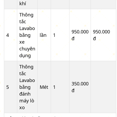
khí
Thông
tắc
Lavabo
950.000
950.000
4
bằng
lần
1
đ
đ
xe
chuyên
dụng
Thông
tắc
Lavabo
350.000
5
bằng
Mét
1
đ
đánh
máy lò
xo