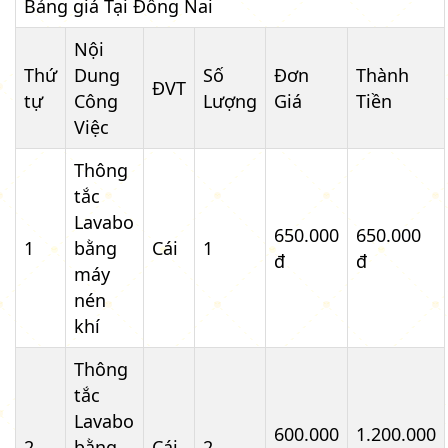
Bảng giá Tại Đồng Nai
Nội
Thứ
Dung
Số
Đơn
Thành
ĐVT
tự
Công
Lượng
Giá
Tiền
Việc
Thông
tắc
Lavabo
650.000
650.000
1
bằng
Cái
1
đ
đ
máy
nén
khí
Thông
tắc
Lavabo
600.000
1.200.000
2
bằng
Cái
2