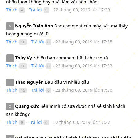
nhận luôn không hay phải làm với bên khác.
Thích
Trả lời
22 tháng 03, 2019 lúc 17:39
4
0
●
●
Nguyễn Tuấn Anh
Đọc comment của mấy bác mà thấy
N
hoang mang quá! :D
Thích
Trả lời
22 tháng 03, 2019 lúc 17:35
10
0
●
●
Thúy Vy
Nhiều bạn comment bất lịch sự quá
T
Thích
Trả lời
22 tháng 03, 2019 lúc 17:33
16
0
●
●
Thảo Nguyễn
Đau đầu vì nhiều gầu
T
Thích
Trả lời
22 tháng 03, 2019 lúc 17:30
15
0
●
●
Quang Đức
Bên mình có sửa được nhà vệ sinh khách
Q
sạn không?
Thích
Trả lời
22 tháng 03, 2019 lúc 17:27
0
0
●
●