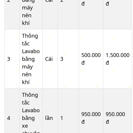
đ
đ
máy
nén
khí
Thông
tắc
Lavabo
500.000
1.500.000
3
bằng
Cái
3
đ
đ
máy
nén
khí
Thông
tắc
Lavabo
950.000
950.000
4
bằng
lần
1
đ
đ
xe