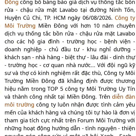
Đông
công bố bảng báo giá dịch vụ thông tắc bồn
rửa - chậu rửa mặt Lavabo tại đường Ninh Tốn,
Huyện Củ Chi, TP. HCM ngày 06/08/2026.
Công ty
Môi Trường
Miền Đông với hơn 10 năm chuyên
dịch vụ thống tắc bồn rửa - chậu rửa mặt Lavabo
cho các hộ gia đình - trường học - bệnh viện -
doanh nghiệp - chủ đầu tư - khu nghỉ dưỡng -
khách sạn - nhà hàng - biệt thự - lâu đài - dinh thự
- trường học - cơ quan nhà nước... Với đội ngũ kỹ
sư và thợ có kinh nghiệm rất đặc thù, Công ty Môi
Trường Miền Đông đã khẳng định được thương
hiệu nằm trong TOP 5 công ty Môi Trường Uy Tín
và thành công nhất tại Miền Đông. Trên
diễn đàn
môi trường
công ty luôn nhận được tình cảm yêu
mến của khách hàng và chúng tôi tự hào là đơn vị
tham gia tích cực nhất trên Forum Môi Trường với
những hoạt động hướng dẫn - tình nguyện - thiện
nguyện góp công sức vì một xã hội Xanh - Sạch -