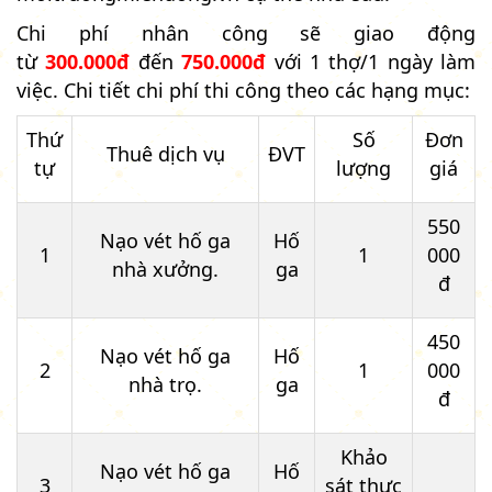
Chi phí nhân công sẽ giao động
từ
300.000đ
đến
750.000đ
với 1 thợ/1 ngày làm
việc. Chi tiết chi phí thi công theo các hạng mục:
Thứ
Số
Đơn
Thuê dịch vụ
ĐVT
tự
lượng
giá
550
Nạo vét hố ga
Hố
1
1
000
nhà xưởng.
ga
đ
450
Nạo vét hố ga
Hố
2
1
000
nhà trọ.
ga
đ
Khảo
Nạo vét hố ga
Hố
3
sát thực