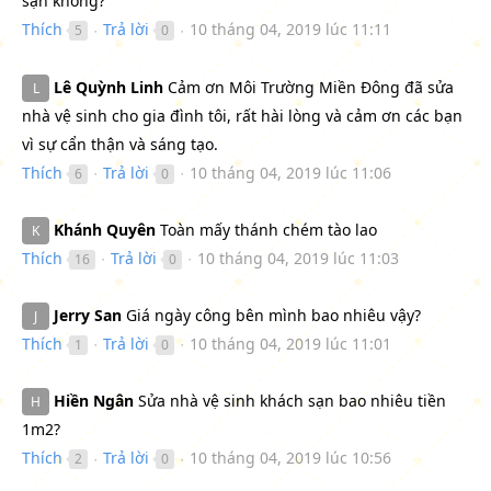
sạn không?
Thích
Trả lời
10 tháng 04, 2019 lúc 11:11
5
0
●
●
Lê Quỳnh Linh
Cảm ơn Môi Trường Miền Đông đã sửa
L
nhà vệ sinh cho gia đình tôi, rất hài lòng và cảm ơn các bạn
vì sự cẩn thận và sáng tạo.
Thích
Trả lời
10 tháng 04, 2019 lúc 11:06
6
0
●
●
Khánh Quyên
Toàn mấy thánh chém tào lao
K
Thích
Trả lời
10 tháng 04, 2019 lúc 11:03
16
0
●
●
Jerry San
Giá ngày công bên mình bao nhiêu vậy?
J
Thích
Trả lời
10 tháng 04, 2019 lúc 11:01
1
0
●
●
Hiền Ngân
Sửa nhà vệ sinh khách sạn bao nhiêu tiền
H
1m2?
Thích
Trả lời
10 tháng 04, 2019 lúc 10:56
2
0
●
●