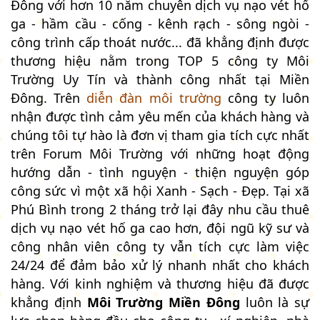
Đông với hơn 10 năm chuyên dịch vụ nạo vét hố
ga - hầm cầu - cống - kênh rạch - sông ngòi -
công trình cấp thoát nước... đã khẳng định được
thương hiệu nằm trong TOP 5 công ty Môi
Trường Uy Tín và thành công nhất tại Miền
Đông. Trên
diễn đàn môi trường
công ty luôn
nhận được tình cảm yêu mến của khách hàng và
chúng tôi tự hào là đơn vị tham gia tích cực nhất
trên Forum Môi Trường với những hoạt động
hướng dẫn - tình nguyện - thiện nguyện góp
công sức vì một xã hội Xanh - Sạch - Đẹp. Tại xã
Phú Bình trong 2 tháng trở lại đây nhu cầu thuê
dịch vụ nạo vét hố ga cao hơn, đội ngũ kỹ sư và
công nhân viên công ty vẫn tích cực làm việc
24/24 để đảm bảo xử lý nhanh nhất cho khách
hàng. Với kinh nghiệm và thương hiệu đã được
khẳng định
Môi Trường Miền Đông
luôn là sự