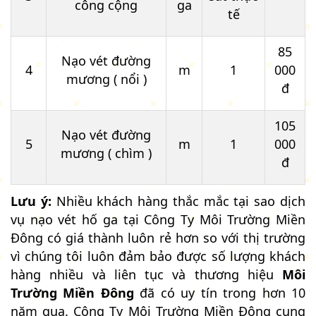
công cộng
ga
tế
85
Nạo vét đường
4
m
1
000
mương ( nổi )
đ
105
Nạo vét đường
5
m
1
000
mương ( chìm )
đ
Lưu ý:
Nhiều khách hàng thắc mắc tại sao dịch
vụ nạo vét hố ga tại Công Ty Môi Trường Miền
Đông có giá thành luôn rẻ hơn so với thị trường
vì chúng tôi luôn đảm bảo được số lượng khách
hàng nhiều và liên tục và thương hiệu
Môi
Trường Miền Đông
đã có uy tín trong hơn 10
năm qua. Công Ty Môi Trường Miền Đông cung