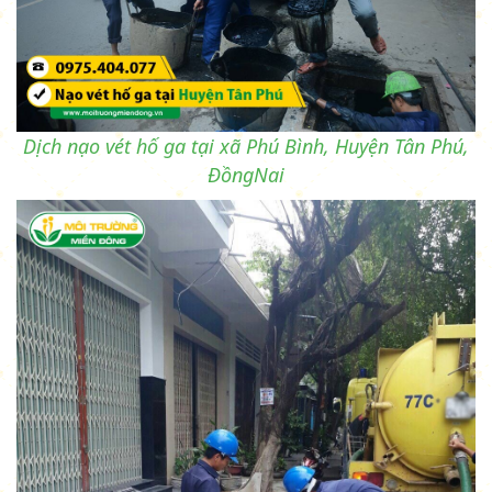
Dịch nạo vét hố ga tại xã Phú Bình, Huyện Tân Phú,
ĐồngNai