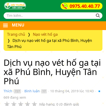
0975.40.40.77
Search form
MENU
Trang chủ
Nạo vét hố ga
Dịch vụ nạo vét hố ga tại xã Phú Bình, Huyện
Tân Phú
Dịch vụ nạo vét hố ga tại
xã Phú Bình, Huyện Tân
Phú
Thích
Bình luận
10 tháng 04, 2019 lúc 10:43
727
17
●
●
●
669 đang xem
★
★
★
★
★
Xếp hạng:
0
(
0
đánh giá)