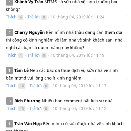
Khánh Vy Trần
MTMĐ có sửa nhà vệ sinh trường học
K
không?
Thích
Trả lời
10 tháng 04, 2019 lúc 11:24
6
0
●
●
Cherry Nguyễn
Bên mình nhà thầu đang cần thêm đội
C
thi công có kinh nghiệm về làm nhà vệ sinh khách sạn, nhà
nghỉ các bạn có quen mảng này không?
Thích
Trả lời
10 tháng 04, 2019 lúc 11:19
1
0
●
●
Tâm Lê
Nếu các bác đã thuê dịch vụ sửa nhà vệ sinh
T
bên mtmđ vui lòng cho ít kinh nghiệm
Thích
Trả lời
10 tháng 04, 2019 lúc 11:17
16
0
●
●
Bích Phượng
Nhiều bạn comment bất lịch sự quá
B
Thích
Trả lời
10 tháng 04, 2019 lúc 11:12
13
0
●
●
Trần Văn Hợp
Bên mình có sửa được nhà vệ sinh khách
T