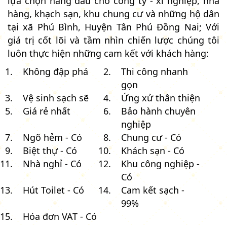
lựa chọn hàng đầu cho công ty - xí nghiệp, nhà
hàng, khạch sạn, khu chung cư và những hộ dân
tại xã Phú Bình, Huyện Tân Phú Đồng Nai; Với
giá trị cốt lõi và tầm nhìn chiến lược chúng tôi
luôn thực hiện những cam kết với khách hàng:
Không đập phá
Thi công nhanh
gọn
Vệ sinh sạch sẽ
Ứng xử thân thiện
Giá rẻ nhất
Bảo hành chuyên
nghiệp
Ngõ hẻm - Có
Chung cư - Có
Biệt thự - Có
Khách sạn - Có
Nhà nghỉ - Có
Khu công nghiệp -
Có
Hút Toilet - Có
Cam kết sạch -
99%
Hóa đơn VAT - Có