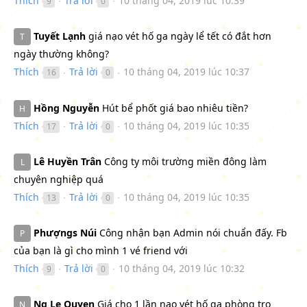
Thích
Trả lời
10 tháng 04, 2019 lúc 10:39
9
0
●
●
Tuyết Lạnh
giá nạo vét hố ga ngày lể tết có đắt hơn
T
ngày thường không?
Thích
Trả lời
10 tháng 04, 2019 lúc 10:37
16
0
●
●
Hồng Nguyễn
Hút bể phốt giá bao nhiêu tiền?
H
Thích
Trả lời
10 tháng 04, 2019 lúc 10:35
17
0
●
●
Lê Huyền Trân
Công ty môi trường miền đông làm
L
chuyên nghiệp quá
Thích
Trả lời
10 tháng 04, 2019 lúc 10:35
13
0
●
●
Phượngs Núi
Công nhận bạn Admin nói chuẩn đấy. Fb
P
của bạn là gì cho mình 1 vé friend với
Thích
Trả lời
10 tháng 04, 2019 lúc 10:32
9
0
●
●
Ng Le Quyen
Giá cho 1 lần nạo vét hố ga phòng trọ
N