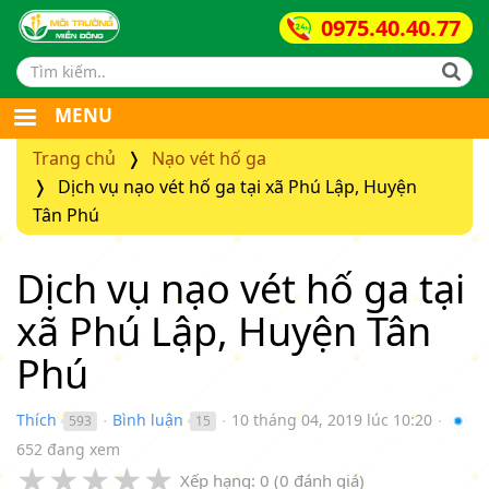
0975.40.40.77
Search form
MENU
Trang chủ
Nạo vét hố ga
Dịch vụ nạo vét hố ga tại xã Phú Lập, Huyện
Tân Phú
Dịch vụ nạo vét hố ga tại
xã Phú Lập, Huyện Tân
Phú
Thích
Bình luận
10 tháng 04, 2019 lúc 10:20
593
15
●
●
●
652 đang xem
★
★
★
★
★
Xếp hạng:
0
(
0
đánh giá)