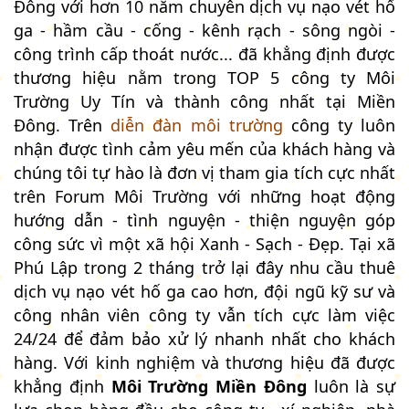
Đông với hơn 10 năm chuyên dịch vụ nạo vét hố
ga - hầm cầu - cống - kênh rạch - sông ngòi -
công trình cấp thoát nước... đã khẳng định được
thương hiệu nằm trong TOP 5 công ty Môi
Trường Uy Tín và thành công nhất tại Miền
Đông. Trên
diễn đàn môi trường
công ty luôn
nhận được tình cảm yêu mến của khách hàng và
chúng tôi tự hào là đơn vị tham gia tích cực nhất
trên Forum Môi Trường với những hoạt động
hướng dẫn - tình nguyện - thiện nguyện góp
công sức vì một xã hội Xanh - Sạch - Đẹp. Tại xã
Phú Lập trong 2 tháng trở lại đây nhu cầu thuê
dịch vụ nạo vét hố ga cao hơn, đội ngũ kỹ sư và
công nhân viên công ty vẫn tích cực làm việc
24/24 để đảm bảo xử lý nhanh nhất cho khách
hàng. Với kinh nghiệm và thương hiệu đã được
khẳng định
Môi Trường Miền Đông
luôn là sự