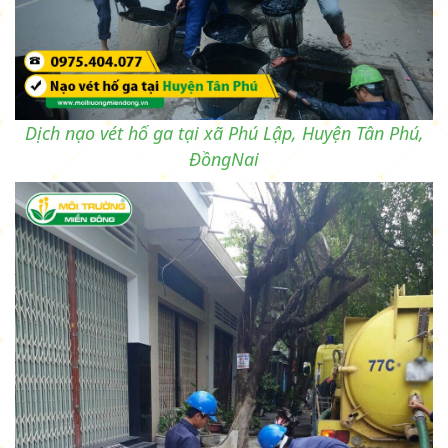
Dịch nạo vét hố ga tại xã Phú Lập, Huyện Tân Phú,
ĐồngNai