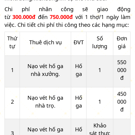
Chi phí nhân công sẽ giao động
từ
300.000đ
đến
750.000đ
với 1 thợ/1 ngày làm
việc. Chi tiết chi phí thi công theo các hạng mục:
Thứ
Số
Đơn
Thuê dịch vụ
ĐVT
tự
lượng
giá
550
Nạo vét hố ga
Hố
1
1
000
nhà xưởng.
ga
đ
450
Nạo vét hố ga
Hố
2
1
000
nhà trọ.
ga
đ
Khảo
Nạo vét hố ga
Hố
3
sát thực