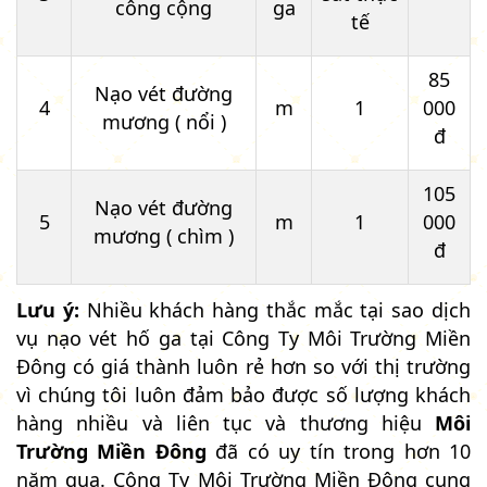
công cộng
ga
tế
85
Nạo vét đường
4
m
1
000
mương ( nổi )
đ
105
Nạo vét đường
5
m
1
000
mương ( chìm )
đ
Lưu ý:
Nhiều khách hàng thắc mắc tại sao dịch
vụ nạo vét hố ga tại Công Ty Môi Trường Miền
Đông có giá thành luôn rẻ hơn so với thị trường
vì chúng tôi luôn đảm bảo được số lượng khách
hàng nhiều và liên tục và thương hiệu
Môi
Trường Miền Đông
đã có uy tín trong hơn 10
năm qua. Công Ty Môi Trường Miền Đông cung