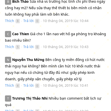
Bích Thảo
Sửa nhà vs trường học tính chi phí theo ngày
B
công hay m2? Nếu sửa thay thế thiết bị bên mình có nhận
luôn không hay phải làm với bên khác.
Thích
Trả lời
10 tháng 04, 2019 lúc 10:44
8
0
●
●
Cao Thien
Giá cho 1 lần nạo vét hố ga phòng trọ khoảng
C
bao nhiêu tiền?
Thích
Trả lời
10 tháng 04, 2019 lúc 10:43
5
0
●
●
Nguyễn Thu Mừng
Bên công ty miền đông có hút nước
N
thải nguy hại không? Bên mình cần hút 10 khối nước thải
nguy hại nếu có chứng từ đầy đủ như: giấy phép kinh
doanh, giấy phép vận chuyển, giấy phép xử lý.
Thích
Trả lời
10 tháng 04, 2019 lúc 10:41
4
0
●
●
Trương Thị Thảo Nhi
Nhiều bạn comment bất lịch sự
T
quá