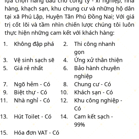
lựa chọn hàng đầu cho công ty - xí nghiệp, nhà
hàng, khạch sạn, khu chung cư và những hộ dân
tại xã Phú Lập, Huyện Tân Phú Đồng Nai; Với giá
trị cốt lõi và tầm nhìn chiến lược chúng tôi luôn
thực hiện những cam kết với khách hàng:
Không đập phá
Thi công nhanh
gọn
Vệ sinh sạch sẽ
Ứng xử thân thiện
Giá rẻ nhất
Bảo hành chuyên
nghiệp
Ngõ hẻm - Có
Chung cư - Có
Biệt thự - Có
Khách sạn - Có
Nhà nghỉ - Có
Khu công nghiệp -
Có
Hút Toilet - Có
Cam kết sạch -
99%
Hóa đơn VAT - Có